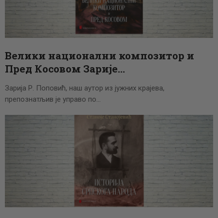
ЦЕНОВНИК
ПИСМО
Велики национални композитор и
Пред Косовом Зарије…
Зарија Р. Поповић, наш аутор из јужних крајева,
препознатљив је управо по…