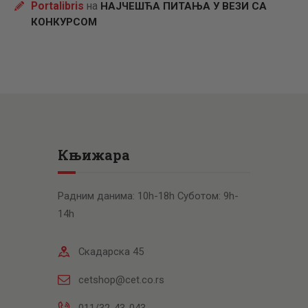
Portalibris
на
НАЈЧЕШЋА ПИТАЊА У ВЕЗИ СА
КОНКУРСОМ
Књижара
Радним данима: 10h-18h Суботом: 9h-
14h
Скадарска 45
cetshop@cet.co.rs
011/32-43-043