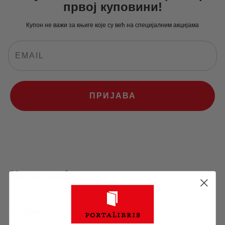
првој куповини!
Купон не важи за књиге које су већ на специјалним акцијама
ПРИЈАВА
Категорије
Акције