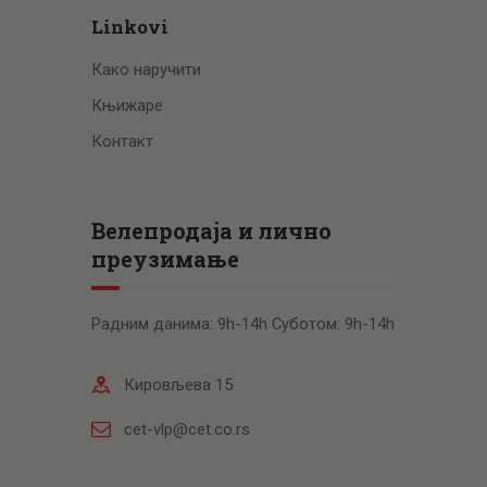
Linkovi
Како наручити
Књижаре
Контакт
Велепродаја и лично
преузимање
Радним данима: 9h-14h Суботом: 9h-14h
Кировљева 15
cet-vlp@cet.co.rs