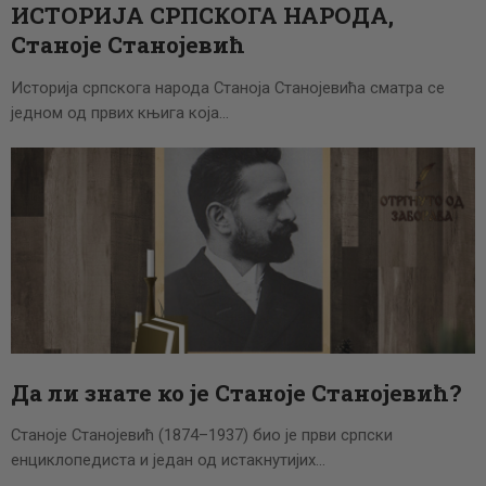
ИСТОРИЈА СРПСКОГА НАРОДА,
Станоје Станојевић
Историја српскога народа Станоја Станојевића сматра се
једном од првих књига која…
Да ли знате ко је Станоје Станојевић?
Станоје Станојевић (1874–1937) био је први српски
енциклопедиста и један од истакнутијих…