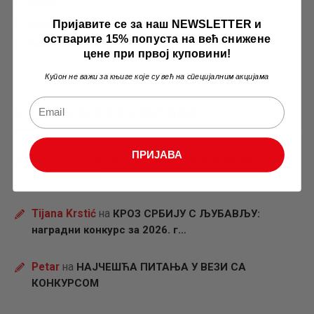
Вести
Занимљивости
Пријавите се за наш NEWSLETTER и
остварите 15% попуста на већ снижене
Књижевни конкурс
цене при првој куповини!
Купон не важи за књиге које су већ на специјалним акцијама
Скорашњи коментари
ПРИЈАВА
Душан
на
НАЈЧЕШЋА ПИТАЊА У ВЕЗИ СА
КОНКУРСОМ
Tijana Krstić
на
КРОЗ СРБИЈУ С ЉУБАВЉУ:
наградни конкурс за 2026. г…
Petar
на
НАЈЧЕШЋА ПИТАЊА У ВЕЗИ СА
КОНКУРСОМ