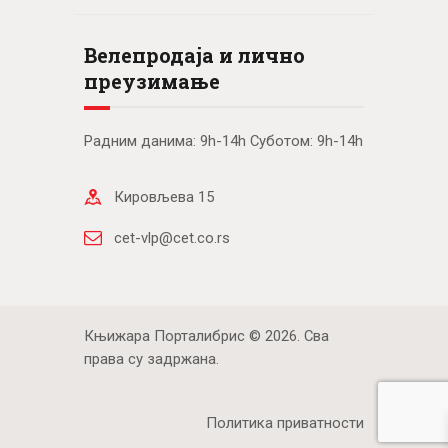
Велепродаја и лично
преузимање
Радним данима: 9h-14h Суботом: 9h-14h
Кировљева 15
cet-vlp@cet.co.rs
Књижара Порталибрис © 2026. Сва
права су задржана.
Политика приватности