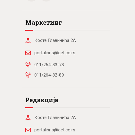
Маркетинг
Косте Главинића 2А
portalibris@cet.co.rs
011/264-83-78
011/264-82-89
Редакција
Косте Главинића 2А
portalibris@cet.co.rs