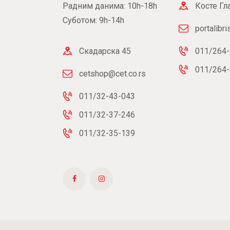
Радним данима: 10h-18h
Косте Гл
Суботом: 9h-14h
portalibr
Скадарска 45
011/264-
011/264-
cetshop@cet.co.rs
011/32-43-043
011/32-37-246
011/32-35-139