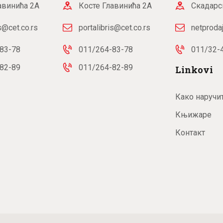
авинића 2А
Косте Главинића 2А
Скадарс
is@cet.co.rs
portalibris@cet.co.rs
netproda
83-78
011/264-83-78
011/32-
82-89
011/264-82-89
Linkovi
Како наручи
Књижаре
Контакт