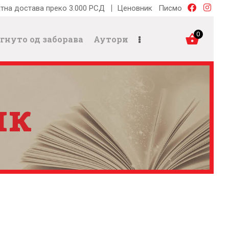
тна достава преко 3.000 РСД
Ценовник
Писмо
0
гнуто од заборава
Аутори
ик