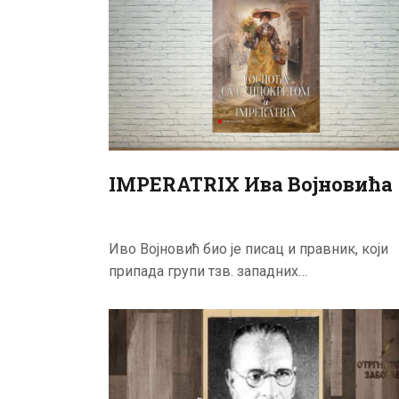
IMPERATRIX Ива Војновића
Иво Војновић био је писац и правник, који
припада групи тзв. западних…