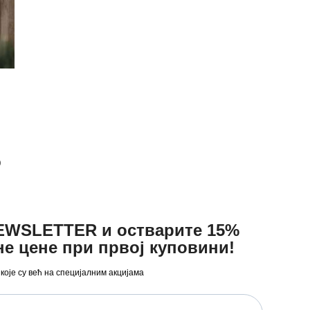
р
NEWSLETTER и остварите 15%
не цене при првој куповини!
 које су већ на специјалним акцијама