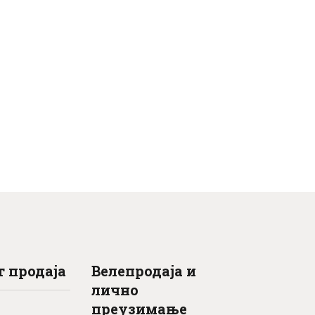
 продаја
Велепродаја и
лично
преузимање