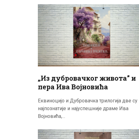
„Из дубровачког живота” и
пера Ива Војновића
Еквиноцијо и Дубровачка трилогија две су
најпознатије и најуспешније драме Ива
Војновића,…