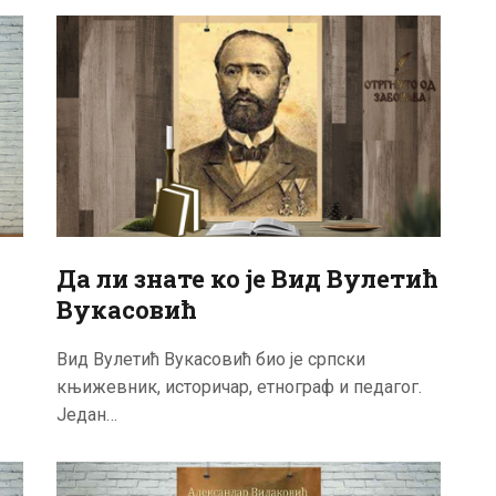
АКТУЕЛНОСТИ
ЦЕНОВНИК
ПИСМО
Да ли знате ко је Вид Вулетић
Вукасовић
Вид Вулетић Вукасовић био је српски
књижевник, историчар, етнограф и педагог.
Један…