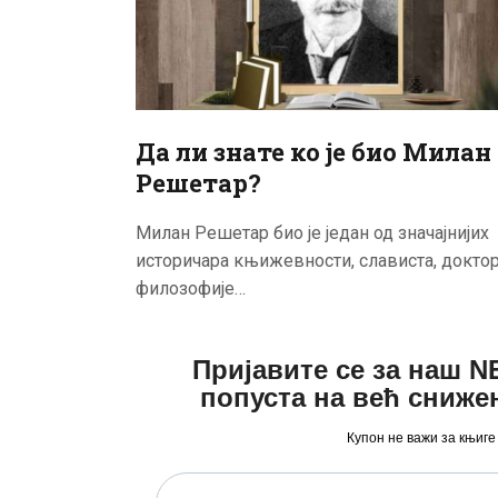
Да ли знате ко је био Милан
Решетар?
Милан Решетар био је један од значајнијих
историчара књижевности, слависта, докто
филозофије…
Пријавите се за наш 
попуста на већ сниже
Купон не важи за књиге