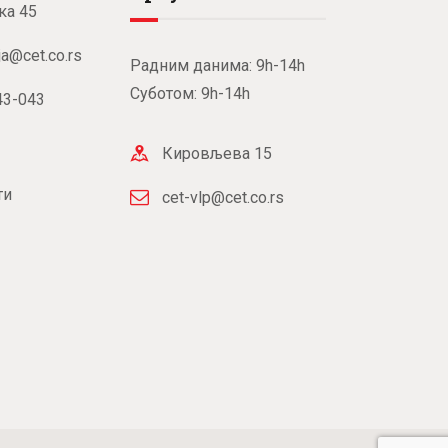
ка 45
ja@cet.co.rs
Радним данима: 9h-14h
Суботом: 9h-14h
43-043
Кировљева 15
ти
cet-vlp@cet.co.rs