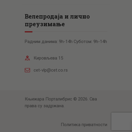
Велепродаја и лично
преузимање
Радним данима: 9h-14h Суботом: 9h-14h
Кировљева 15
cet-vlp@cet.co.rs
Књижара Порталибрис © 2026. Сва
права су задржана.
Политика приватности