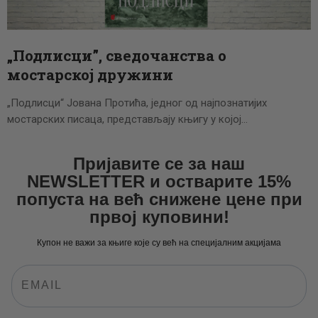
ЦЕНОВНИК
ПИСМО
„Подлисци”, сведочанства о
мостарској дружини
„Подлисци“ Јована Протића, једног од најпознатијих
мостарских писаца, представљају књигу у којој…
Пријавите се за наш
NEWSLETTER и остварите 15%
попуста на већ снижене цене при
првој куповини!
Купон не важи за књиге које су већ на специјалним акцијама