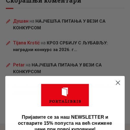
Скорашњи коментари
Душан
на
НАЈЧЕШЋА ПИТАЊА У ВЕЗИ СА
КОНКУРСОМ
Tijana Krstić
на
КРОЗ СРБИЈУ С ЉУБАВЉУ:
наградни конкурс за 2026. г…
Petar
на
НАЈЧЕШЋА ПИТАЊА У ВЕЗИ СА
КОНКУРСОМ
Portalibris
на
НАЈЧЕШЋА ПИТАЊА У ВЕЗИ СА
КОНКУРСОМ
Пријавите се за наш NEWSLETTER и
остварите 15% попуста на већ снижене
цене при првој куповини!