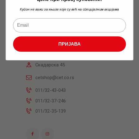
Купон не важи за књиге које су већ на специјалним акцијама
Књижара
Радним данима: 10h-18h Суботом: 9h-
ПРИЈАВА
14h
Скадарска 45
cetshop@cet.co.rs
011/32-43-043
011/32-37-246
011/32-35-139