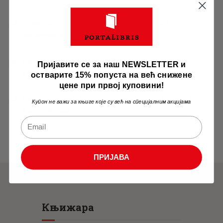
Tijana Krstić
на
КРОЗ СРБИЈУ С ЉУБАВЉУ:
наградни конкурс за 2026. г…
Petar
на
НАЈЧЕШЋА ПИТАЊА У ВЕЗИ СА
Пријавите се за наш NEWSLETTER и
КОНКУРСОМ
остварите 15% попуста на већ снижене
цене при првој куповини!
Portalibris
на
НАЈЧЕШЋА ПИТАЊА У ВЕЗИ СА
Купон не важи за књиге које су већ на специјалним акцијама
КОНКУРСОМ
ПРИЈАВА
Књижара