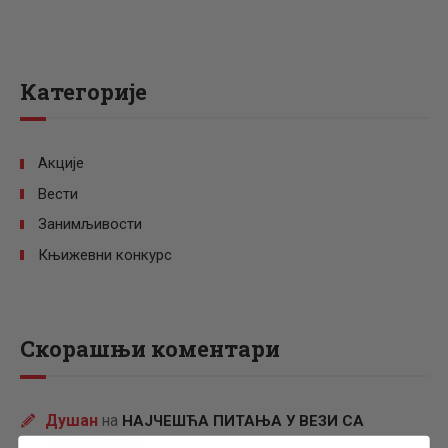
Категорије
Акције
Вести
Занимљивости
Књижевни конкурс
Скорашњи коментари
Душан
на
НАЈЧЕШЋА ПИТАЊА У ВЕЗИ СА
КОНКУРСОМ