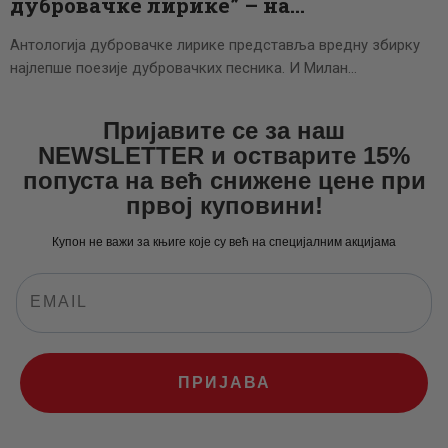
дубровачке лирике” – на…
Антологија дубровачке лирике представља вредну збирку
најлепше поезије дубровачких песника. И Милан…
Пријавите се за наш
NEWSLETTER и остварите 15%
попуста на већ снижене цене при
првој куповини!
Купон не важи за књиге које су већ на специјалним акцијама
ПРИЈАВА