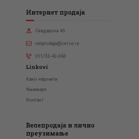
Интернет продаја
Скадарска 45
netprodaja@cet.co.rs
011/32-43-043
Linkovi
Како наручити
Књижаре
Контакт
Велепродаја и лично
преузимање