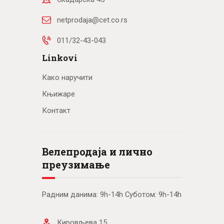
netprodaja@cet.co.rs
011/32-43-043
Linkovi
Како наручити
Књижаре
Контакт
Велепродаја и лично
преузимање
Радним данима: 9h-14h Суботом: 9h-14h
Кировљева 15