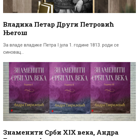
ЦЕНОВНИК
ПИСМО
Владика Петар Други Петровић
Његош
За владе владике Петра I јула 1. године 1813. роди се
синовац…
Знаменити Срби XIX века, Андра