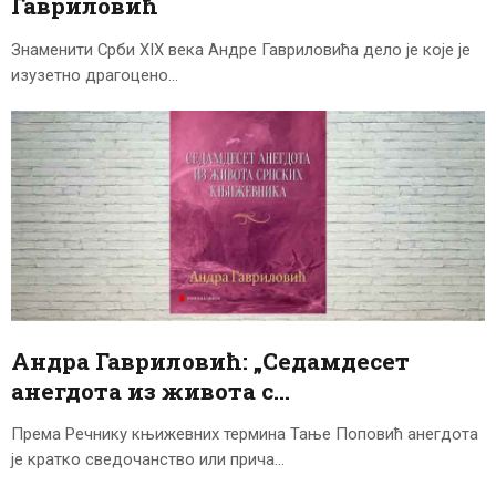
Гавриловић
Знаменити Срби XIX века Андре Гавриловића дело је које је
изузетно драгоцено…
Андра Гавриловић: „Седамдесет
анегдота из живота с…
Према Речнику књижевних термина Тање Поповић анегдота
је кратко сведочанство или прича…