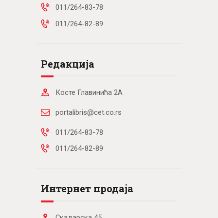
011/264-83-78
011/264-82-89
Редакција
Косте Главинића 2А
portalibris@cet.co.rs
011/264-83-78
011/264-82-89
Интернет продаја
Скадарска 45