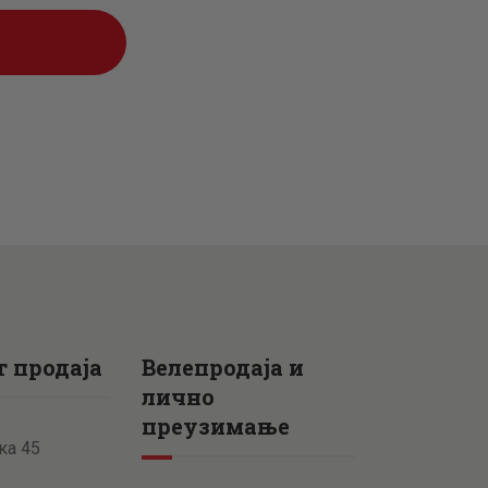
рсд.
 продаја
Велепродаја и
лично
преузимање
ка 45