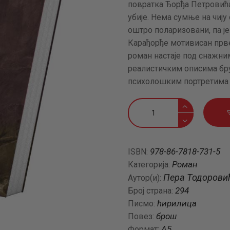
повратка Ђорђа Петровића
АКТУЕЛНОСТИ
убије. Нема сумње на чију 
оштро поларизовани, па ј
ЦЕНОВНИК
Карађорђе мотивисан прве
роман настаје под снажни
ПИСМО
реалисти­чким описима бр
психолошким портретима 
Смрт
Карађорђева
количина
978-86-7818-731-5
ISBN:
Роман
Категорија:
Пера Тодорови
Аутор(и):
294
Број страна:
ћирилица
Писмо:
брош
Повез:
А5
Формат: