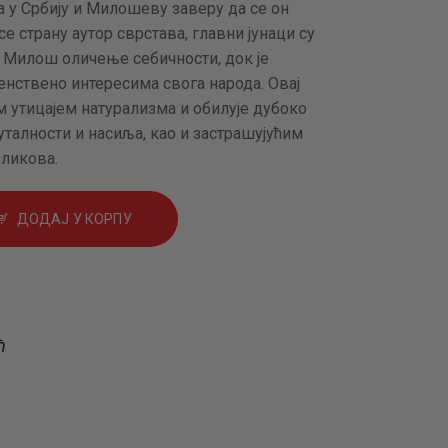
 у Србију и Милошеву заверу да се он
се страну аутор сврстава, главни јунаци су
е Милош оличење себичности, док је
нствено интересима свога народа. Овај
м утицајем натурализма и обилује дубоко
уталности и насиља, као и застрашујућим
ликова.
ДОДАЈ У КОРПУ
ћ