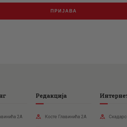
.
рсд.
ПРИЈАВА
нг
Редакција
Интернет
авинића 2А
Косте Главинића 2А
Скадарс