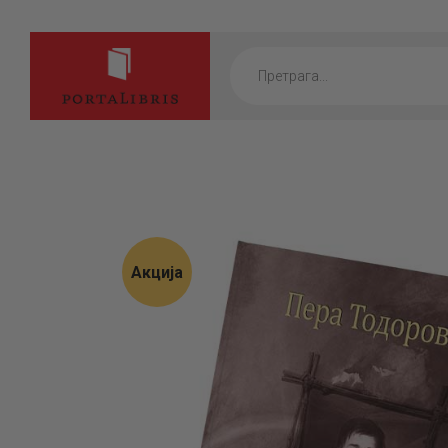
Products
search
Акција