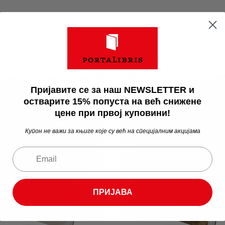
Пријавите се за наш NEWSLETTER и
а
Акција
остварите 15% попуста на већ снижене
цене при првој куповини!
Купон не важи за књиге које су већ на специјалним акцијама
ПРИЈАВА