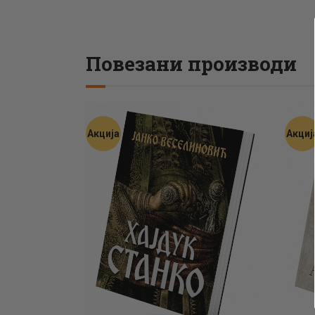
Повезани производи
Акција
Акциј