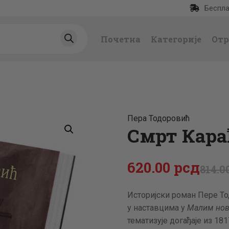
Беспла
ПОЧЕТНА
Почетна
Категорије
Отр
КАТЕГОРИЈЕ
НАЈПРОДАВАНИЈ
Е
Пера Тодоровић
НОВЕ КЊИГЕ
Смрт Кара
ОТРГНУТО ОД
620
.
00
рсд
814
.
0
ЗАБОРАВА
Историјски роман Пере Т
у наставцима у
Малим но
АУТОРИ
тематизује догађаје из 18