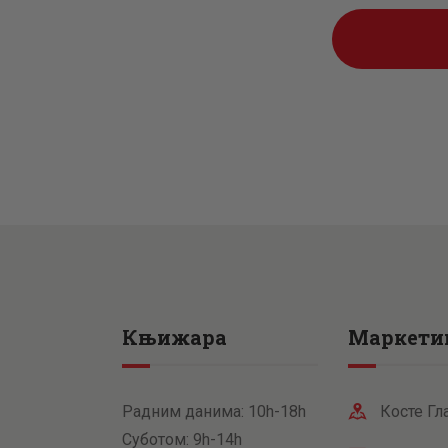
рсд.
рсд
Књижара
Маркети
Радним данима: 10h-18h
Косте Гл
Суботом: 9h-14h