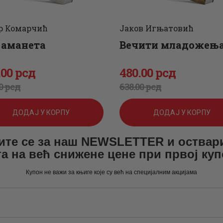
р Комарчић
Јаков Игњатовић
 аманета
Вечити младожењ
.
00
рсд
480
.
00
рсд
игинална
енутна
Оригинална
Тренутна
0
рсд
638
.
00
рсд
а
а
цена
цена
ДОДАЈ У КОРПУ
ДОДАЈ У КОРПУ
је
је:
ите се за наш NEWSLETTER и оствар
а:
.
била:
480
.
а на већ снижене цене при првој ку
638
0
.
Купон не важи за књиге које су већ на специјалним акцијама
0
0
.
0
рсд.