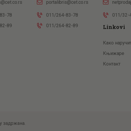
is@cet.co.rs
portalibris@cet.co.rs
netproda
83-78
011/264-83-78
011/32-
82-89
011/264-82-89
Linkovi
Како наручи
Књижаре
Контакт
у задржана.