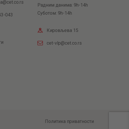
ja@cet.co.rs
Радним данима: 9h-14h
Суботом: 9h-14h
43-043
Кировљева 15
ти
cet-vlp@cet.co.rs
Политика приватности