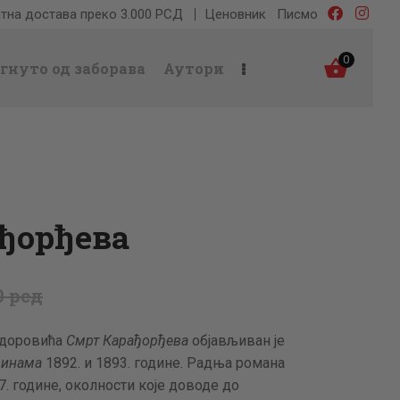
тна достава преко 3.000 РСД
Ценовник
Писмо
0
гнуто од заборава
Аутори
ђорђева
0
рсд
одоровића
Смрт Карађорђева
објав­љиван је
винама
1892. и 1893. године. Радња романа
17. године, околности које доводе до