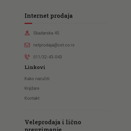
Internet prodaja
Skadarska 45
netprodaja@cet.co.rs
011/32-43-043
Linkovi
Kako naručiti
Knjižare
Kontakt
Veleprodaja i lično
preuzimanje