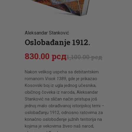
CENOVNIK
PISMO
Aleksandar Stanković
Oslobađanje 1912.
830
.
00
рсд
1,100
.
00
рсд
Nakon velikog uspeha sa debitantskim
romanom
Visok 1389
, gde je prikazao
Kosovski boj iz ugla jednog učesnika,
običnog čoveka iz naroda, Aleksandar
Stanković na sličan način pristupa još
jednoj malo obrađivanoj istorijskoj temi –
oslobađanju 1912, odnosno ratovima za
konačno oslobođenje južnih teritorija na
kojima je vekovima živeo naš narod,