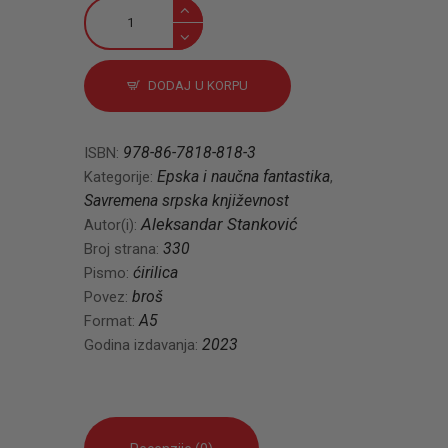
Oslobađanje
1912.
količina
DODAJ U KORPU
978-86-7818-818-3
ISBN:
Epska i naučna fantastika
Kategorije:
,
Savremena srpska književnost
Aleksandar Stanković
Autor(i):
330
Broj strana:
ćirilica
Pismo:
broš
Povez:
A5
Format:
2023
Godina izdavanja: