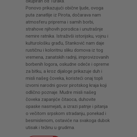
okupiran od Turaka.
Ponovo prikazujući obične ljude, ovoga
puta zanatlije iz Pirota, dočarava nam
atmosferu priprema i samih borbi,
strahove njihovih porodica i unutrašnje
nemire ratnika. Istraživši istorijsku, vojnu i
kulturološku građu, Stanković nam daje
rustičnu i koloritnu sliku domova iz tog
vremena, zanatskih radnji, improvizovanih
borbenih logora, oskudne odeće i opreme
za bitku, a kroz dijaloge prikazuje duh i
misli našeg čoveka, koristeći onaj topli
izvorni narodni govor pirotskog kraja koji
odlično poznaje. Mudre misli našeg
čoveka zapanjiće čitaoca, duhovite
opaske nasmejati, a izrazi patnje i pitanja
o večitom srpskom stradanju, ponekad i
besmislenom, ostaviće na svakoga dubok
utisak i težinu u grudima.