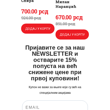
Спира
Милан
Наранџић
Оригинална
700
Тренутна
.
00
рсд
Оригинална
670
Тренутна
.
00
рсд
ПРИЈАВА
цена
цена
924
.
00
рсд
цена
цена
891
.
00
рсд
је
је:
ДОДАЈ У КОРПУ
је
је:
била:
700
.
ДОДАЈ У КОРПУ
била:
670
.
924
0
.
891
0
.
0
0
Пријавите се за наш
0
0
NEWSLETTER и
0
рсд.
0
рсд.
остварите 15%
рсд.
попуста на већ
рсд.
снижене цене при
првој куповини!
Купон не важи за књиге које су већ на
специјалним акцијама