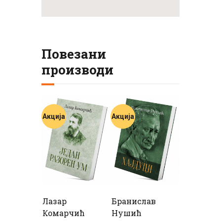
Повезани
производи
Акција
Акција
Лазар
Бранислав
Комарчић
Нушић