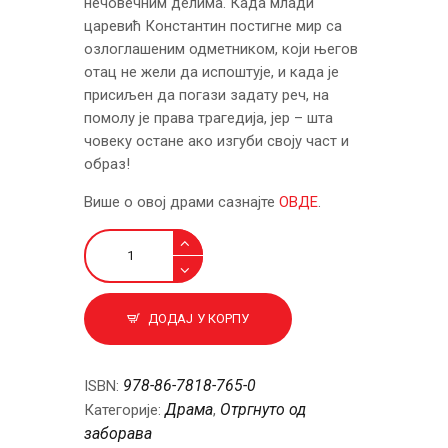
нечовечним делима. Када млади
царевић Константин постигне мир са
озлоглашеним одметником, који његов
отац не жели да испоштује, и када је
присиљен да погази задату реч, на
помолу је права трагедија, јер – шта
човеку остане ако изгуби своју част и
образ!
Више о овој драми сазнајте
ОВДЕ
.
Одметник
количина
ДОДАЈ У КОРПУ
978-86-7818-765-0
ISBN:
Драма
Отргнуто од
Категорије:
,
заборава