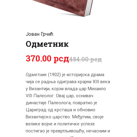
ЦЕНОВНИК
ПИСМО
Јован Грчић
Одметник
370
.
00
рсд
484
.
00
рсд
Одметник
(1902) је историјска драма
чија се радња одиграва крајем XIII века
у Византији, којом влада цар Михаило
VIII Палеолог. Овај цар, оснивач
династије Палеолога, повратио је
Цариград од крсташа и обновио
Византијско царство. Међутим, своје
велике војне и политичке успехе
постигао је превртљивошћу, нечасним и