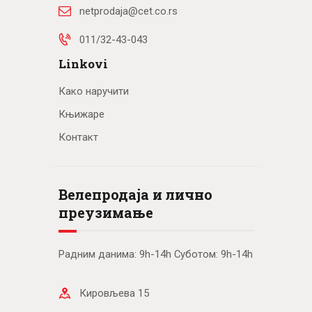
netprodaja@cet.co.rs
011/32-43-043
Linkovi
Како наручити
Књижаре
Контакт
Велепродаја и лично
преузимање
Радним данима: 9h-14h Суботом: 9h-14h
Кировљева 15