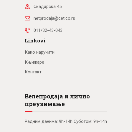
Скадарска 45
netprodaja@cet.co.rs
011/32-43-043
Linkovi
Како наручити
Књижаре
Контакт
Велепродаја и лично
преузимање
Радним данима: 9h-14h Суботом: 9h-14h