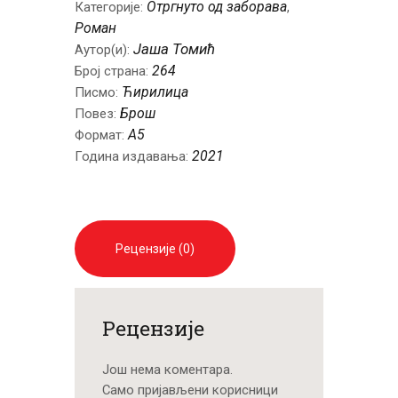
Отргнуто од заборава
Категорије:
,
Роман
Јаша Томић
Аутор(и):
264
Број страна:
Ћирилица
Писмо:
Брош
Повез:
A5
Формат:
2021
Година издавања:
Рецензије (0)
Рецензије
Још нема коментара.
Само пријављени корисници