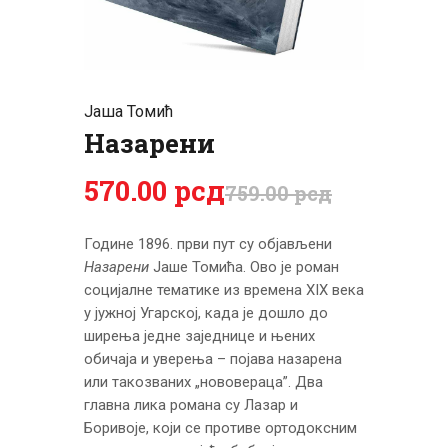
ЦЕНОВНИК
ПИСМО
Јаша Томић
Назарени
570
.
00
рсд
759
.
00
рсд
Године 1896. први пут су објављени
Назарени
Јаше Томића. Ово је роман
социјалне тематике из времена XIX века
у јужној Угарској, када је дошло до
ширења једне заједнице и њених
обичаја и уверења – појава назарена
или такозваних „нововераца”. Два
главна лика романа су Лазар и
Боривоје, који се противе ортодоксним