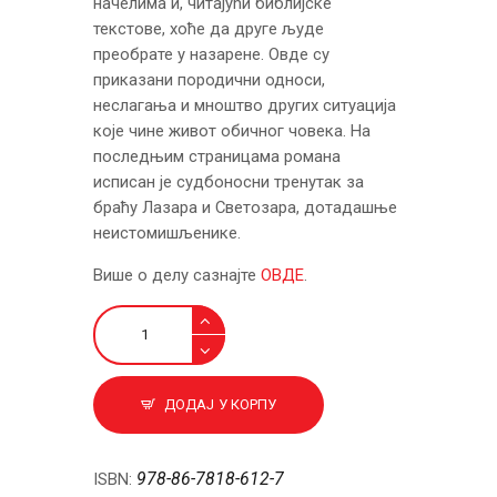
начелима и, читајући библијске
текстове, хоће да друге људе
преобрате у назарене. Овде су
приказани породични односи,
неслагања и мноштво других ситуација
које чине живот обичног човека. На
последњим страницама романа
исписан је судбоносни тренутак за
браћу Лазара и Светозара, дотадашње
неистомишљенике.
Више о делу сазнајте
ОВДЕ
.
Назарени
количина
ДОДАЈ У КОРПУ
978-86-7818-612-7
ISBN: