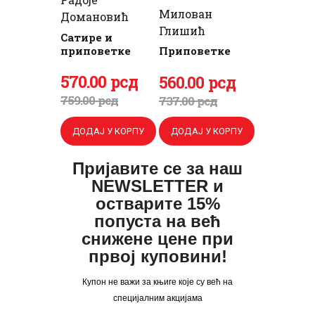
Милован
Домановић
Глишић
Сатире и
приповетке
Приповетке
ПРИЈАВА
Оригинална
570
Тренутна
.
00
рсд
Оригинална
560
Тренутна
.
00
рсд
цена
цена
цена
цена
759
.
00
рсд
737
.
00
рсд
је
је:
је
је:
ДОДАЈ У КОРПУ
ДОДАЈ У КОРПУ
била:
570
.
била:
560
.
759
0
.
737
0
.
Пријавите се за наш
0
0
0
0
NEWSLETTER и
0
рсд.
0
рсд.
остварите 15%
попуста на већ
рсд.
рсд.
снижене цене при
првој куповини!
Купон не важи за књиге које су већ на
специјалним акцијама