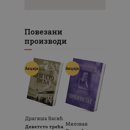
Повезани
производи
Акција
Акција
Драгиша Васић
Милован
Деветсто трећа