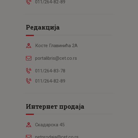
011/264-82-89
Редакција
Косте Главинића 2А
portalibris@cet.co.rs
011/264-83-78
011/264-82-89
Интернет продаја
Скадарска 45
netprodaja@cet.co.rs