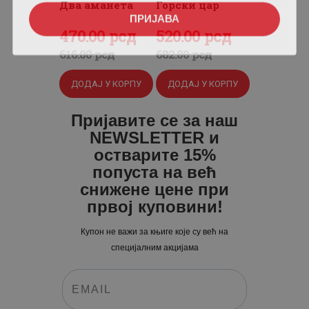
Два аманета
Горски цар
ПРИЈАВА
Оригинална
470
Тренутна
.
00
рсд
Оригинална
520
Тренутна
.
00
рсд
цена
цена
цена
цена
616
.
00
рсд
682
.
00
рсд
је
је:
је
је:
ДОДАЈ У КОРПУ
ДОДАЈ У КОРПУ
била:
470
.
била:
520
.
616
0
.
682
0
.
Пријавите се за наш
0
0
0
0
NEWSLETTER и
0
рсд.
0
рсд.
остварите 15%
попуста на већ
рсд.
рсд.
снижене цене при
првој куповини!
Купон не важи за књиге које су већ на
специјалним акцијама