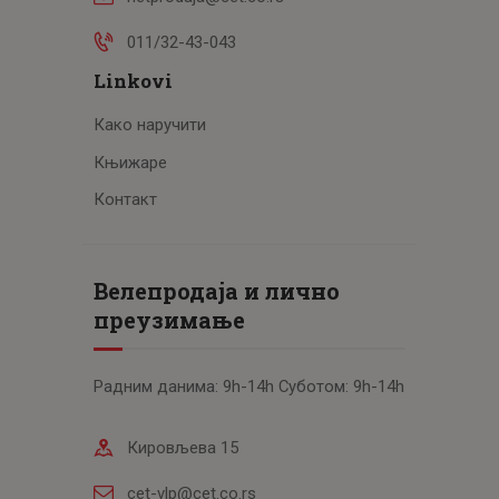
011/32-43-043
Linkovi
Како наручити
Књижаре
Контакт
Велепродаја и лично
преузимање
Радним данима: 9h-14h Суботом: 9h-14h
Кировљева 15
cet-vlp@cet.co.rs