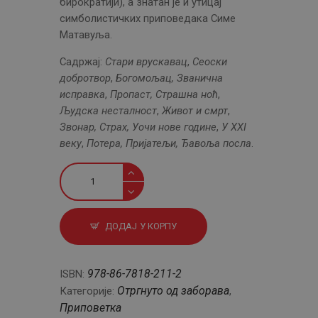
бирократији), а знатан је и утицај
симболистичких приповедака Симе
Матавуља.
Садржај:
Стари врускавац
,
Сеоски
добротвор
,
Богомољац,
Званична
исправка
,
Пропаст,
Страшна ноћ
,
Људска несталност
,
Живот и смрт
,
Звонар, Страх,
Уочи нове године
,
У XXI
веку
,
Потера, Пријатељи,
Ђавоља посла
.
Приповетке
количина
ДОДАЈ У КОРПУ
978-86-7818-211-2
ISBN:
Отргнуто од заборава
Категорије:
,
Приповетка