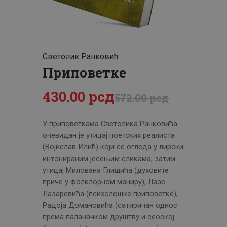
ЦЕНОВНИК
ПИСМО
Светолик Ранковић
Приповетке
430
.
00
рсд
572
.
00
рсд
У приповеткама Светолика Ранковића
очевидан је утицај поетских реалиста
(Војислав Илић) који се огледа у лирски
интонираним јесењим сликама, затим
утицај Милована Глишића (духовите
приче у фолклорном маниру), Лазе
Лазаревића (психолошке приповетке),
Радоја Домановића (сатиричан однос
према паланачком друштву и сеоској