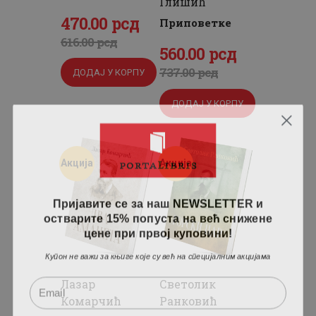
Глишић
Оригинална
470
Тренутна
.
00
рсд
Приповетке
цена
цена
616
.
00
рсд
Оригинална
560
Тренутна
.
00
рсд
је
је:
цена
цена
737
.
00
рсд
ДОДАЈ У КОРПУ
била:
470
.
је
је:
616
0
.
ДОДАЈ У КОРПУ
била:
560
.
0
0
737
0
.
0
рсд.
0
0
рсд.
Акција
Акција
0
рсд.
рсд.
Пријавите се за наш NEWSLETTER и
остварите 15% попуста на већ снижене
цене при првој куповини!
Купон не важи за књиге које су већ на специјалним акцијама
Лазар
Светолик
Комарчић
Ранковић