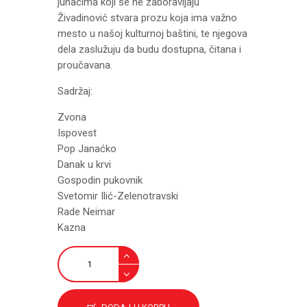
junacima koji se ne zaboravljaju
Živadinović stvara prozu koja ima važno
mesto u našoj kulturnoj baštini, te njegova
dela zaslužuju da budu dostupna, čitana i
proučavana.
Sadržaj:
Zvona
Ispovest
Pop Janaćko
Danak u krvi
Gospodin pukovnik
Svetomir Ilić-Zelenotravski
Rade Neimar
Kazna
Pripovetke
količina