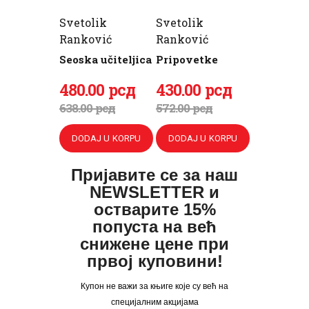
Svetolik
Svetolik
Ranković
Ranković
Seoska učiteljica
Pripovetke
ПРИЈАВА
Originalna
480
Trenutna
.
00
рсд
Originalna
430
Trenutna
.
00
рсд
cena
cena
cena
cena
638
.
00
рсд
572
.
00
рсд
je
je:
je
je:
DODAJ U KORPU
DODAJ U KORPU
bila:
480
.
bila:
430
.
638
0
.
572
0
.
Пријавите се за наш
0
0
0
0
NEWSLETTER и
0
рсд.
0
рсд.
остварите 15%
попуста на већ
рсд.
рсд.
снижене цене при
првој куповини!
Купон не важи за књиге које су већ на
специјалним акцијама