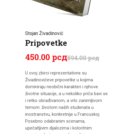
CENOVNIK
PISMO
Stojan Živadinović
Pripovetke
450
.
00
рсд
594
.
00
рсд
U ovoj zbirci reprezentativne su
Živadinovićeve pripovetke u kojima
dominiraju neobični karakteri i njihove
životne situacije, a u nekoliko priča bavi se
i retko obrađivanom, a vrlo zanimljivom
temom: životom naših studenata u
inostranstvu, konkretnije u Francuskoj.
Posebno odabranim scenama,
upečatljivim dijalozima i koloritnim