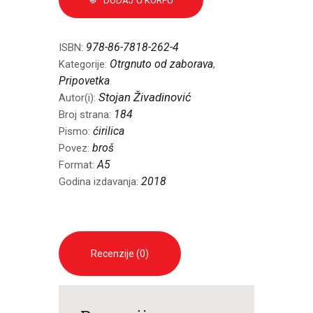
DODAJ U KORPU
978-86-7818-262-4
ISBN:
Otrgnuto od zaborava
Kategorije:
,
Pripovetka
Stojan Živadinović
Autor(i):
184
Broj strana:
ćirilica
Pismo:
broš
Povez:
A5
Format:
2018
Godina izdavanja:
Recenzije (0)