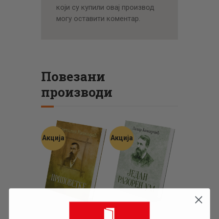
који су купили овај производ
могу оставити коментар.
Повезани
производи
Акција
Акција