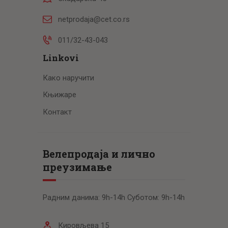
netprodaja@cet.co.rs
011/32-43-043
Linkovi
Како наручити
Књижаре
Контакт
Велепродаја и лично
преузимање
Радним данима: 9h-14h Суботом: 9h-14h
Кировљева 15