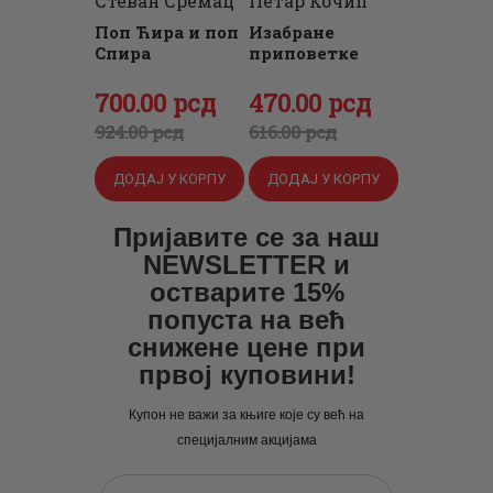
Стеван Сремац
Петар Кочић
Поп Ћира и поп
Изабране
Спира
приповетке
Оригинална
700
Тренутна
.
00
рсд
Оригинална
470
Тренутна
.
00
рсд
цена
цена
цена
цена
924
.
00
рсд
616
.
00
рсд
је
је:
је
је:
ДОДАЈ У КОРПУ
ДОДАЈ У КОРПУ
била:
700
.
била:
470
.
924
0
.
616
0
.
Пријавите се за наш
0
0
0
0
NEWSLETTER и
0
рсд.
0
рсд.
остварите 15%
попуста на већ
рсд.
рсд.
снижене цене при
првој куповини!
Купон не важи за књиге које су већ на
специјалним акцијама