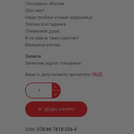
Последње збогом
Шах-мат!
Наше гробље и наше задушнице
Златна Костадинка
Племените душе
А ко вам је тамо капетан?
Материна клетва
Записи
Записник једног покојника
Више о делу можете прочитати
ОВДЕ
.
Приповетке
и
записи
количина
ДОДАЈ У КОРПУ
978-86-7818-556-4
ISBN: