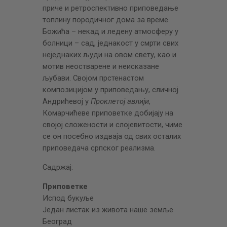
приче и ретроспективно приповедање
топлину породичног дома за време
Божића – некад и ледену атмосферу у
болници – сад, једнакост у смрти свих
неједнаких људи на овом свету, као и
мотив неостварене и неисказане
љубави. Својом прстенастом
композицијом у приповедању, сличној
Андрићевој у
Проклетој авлији
,
Комарчићеве приповетке добијају на
својој сложености и слојевитости, чиме
се он посебно издваја од свих осталих
приповедача српског реализма.
Садржај:
Приповетке
Испод букуље
Један листак из живота наше земље
Београд