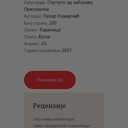
Отргнуто од заборава
Категорије:
,
Приповетка
Лазар Комарчић
Аутор(и):
200
Број страна:
Ћирилица
Писмо:
Брош
Повез:
A5
Формат:
2021
Година издавања:
Рецензије (0)
Рецензије
Још нема коментара.
Само пријављени корисници