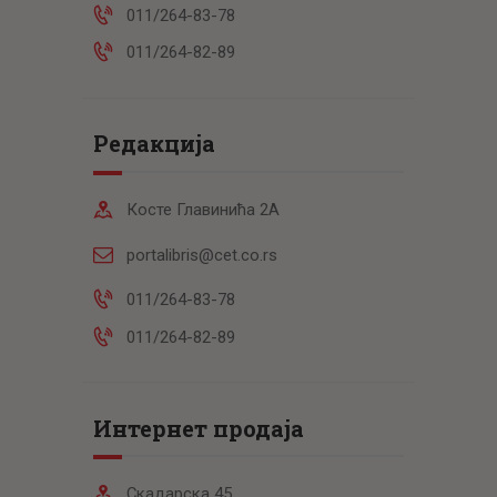
011/264-83-78
011/264-82-89
Редакција
Косте Главинића 2А
portalibris@cet.co.rs
011/264-83-78
011/264-82-89
Интернет продаја
Скадарска 45