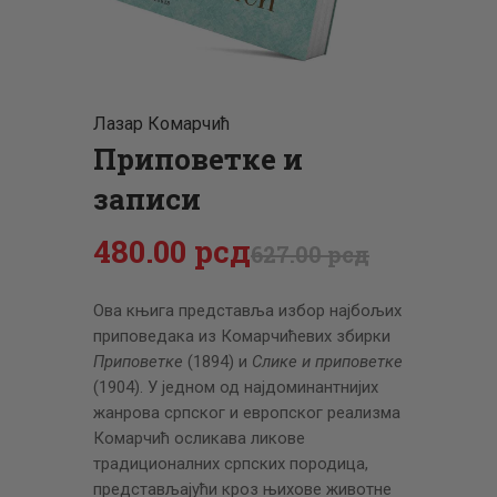
ЦЕНОВНИК
ПИСМО
Лазар Комарчић
Приповетке и
записи
480
.
00
рсд
627
.
00
рсд
Ова књига представља избор најбољих
приповедака из Комарчићевих збирки
Приповетке
(1894) и
Слике и приповетке
(1904). У једном од најдоминантнијих
жанрова српског и европског реализма
Комарчић осликава ликове
традиционалних српских породица,
представљајући кроз њихове животне