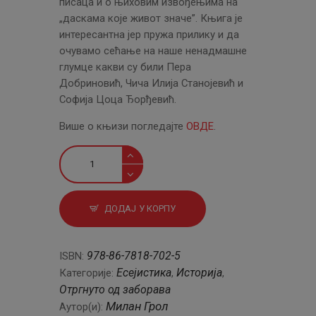
писаца и о њиховим извођењима на
„даскама које живот значе”. Књига је
интересантна јер пружа прилику и да
очувамо сећање на наше ненадмашне
глумце какви су били Пера
Добриновић, Чича Илија Станојевић и
Софија Цоца Ђорђевић.
Више о књизи погледајте
ОВДЕ
.
Позоришне
критике
количина
ДОДАЈ У КОРПУ
978-86-7818-702-5
ISBN:
Есејистика
Историја
Категорије:
,
,
Отргнуто од заборава
Милан Грол
Аутор(и):