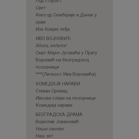
Под старост
Свет
Кнез од Семберије
и
Данак у
крви
Иза божјих леђа
ИВО ВОЈНОВИЋ
Allons, enfants!
Смрт Мајке Југовића
у Прагу
Војновић на београдској
позорници
***(Личност Ива Војновића)
КОМЕДИЈА НАРАВИ
Стеван Сремац
Ивкова слава
на позорници
Комедија нарави
БЕОГРАДСКА ДРАМА
Војислав Јовановић
Наши синови
Наш зет