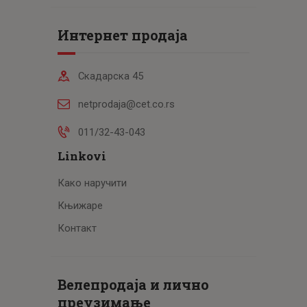
Интернет продаја
Скадарска 45
netprodaja@cet.co.rs
011/32-43-043
Linkovi
Како наручити
Књижаре
Контакт
Велепродаја и лично
преузимање