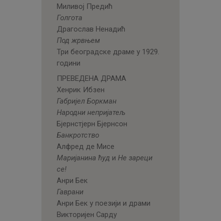
Миливој Предић
Голгота
Драгослав Ненадић
Под жрвњем
Три београдске драме у 1929.
години
ПРЕВЕДЕНА ДРАМА
Хенрик Ибзен
Габријел Боркман
Народни непријатељ
Бјернстјерн Бјернсон
Банкротство
Алфред де Мисе
Маријанина ћуд
и
Не зареци
се!
Анри Бек
Гаврани
Анри Бек у поезији и драми
Викторијен Сарду