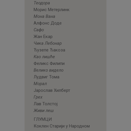
Теодора
Морис Метерлинк
Мона Вана
Алфонс Доде
Сафо
Жан Екар
Чика Лебонар
Ђузепе Ђакоза
Као лишће
Феликс Филипи
Велико видело
Лудвиг Тома
Морал
Јарослав Хилберт
Грех
Лав Толстој
Живи леш
ГЛУМЦИ
Коклен Старији у Народном