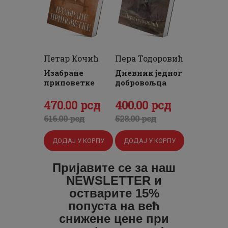
Петар Кочић
Пера Тодоровић
Изабране
Дневник једног
приповетке
добровољца
Оригинална
470
Тренутна
.
00
рсд
Оригинална
400
Тренутна
.
00
рсд
цена
цена
цена
цена
616
.
00
рсд
528
.
00
рсд
је
је:
је
је:
ДОДАЈ У КОРПУ
ДОДАЈ У КОРПУ
била:
470
.
била:
400
.
616
0
.
528
0
.
Пријавите се за наш
0
0
0
0
NEWSLETTER и
0
рсд.
0
рсд.
остварите 15%
попуста на већ
рсд.
рсд.
снижене цене при