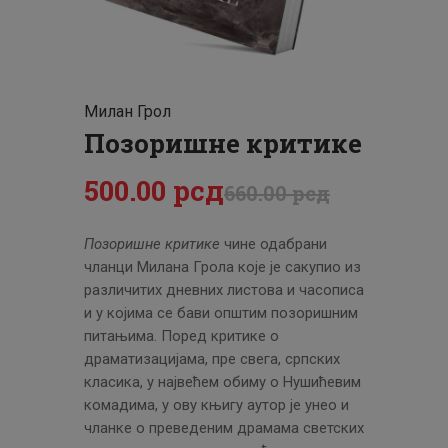
ЦЕНОВНИК
ПИСМО
Милан Грол
Позоришне критике
500
.
00
рсд
660
.
00
рсд
Позоришне критике
чине одабрани
чланци Милана Грола које је сакупио из
различитих дневних листова и часописа
и у којима се бави општим позоришним
питањима. Поред критике о
драматизацијама, пре свега, српских
класика, у највећем обиму о Нушићевим
комадима, у ову књигу аутор је унео и
чланке о преведеним драмама светских