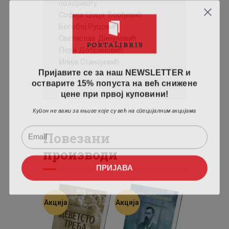
позоришту
Софија Цоца Ђорђевић
Богобој Руцовић
Светислав Динуловић
Пера Добриновић
Илија Станојевић
Пријавите се за наш NEWSLETTER и
остварите 15% попуста на већ снижене
цене при првој куповини!
Купон не важи за књиге које су већ на специјалним акцијама
Повезани
производи
ПРИЈАВА
Акција
Акција