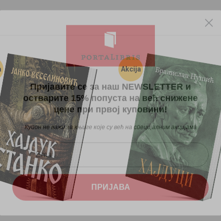
a
Akcija
Пријавите се за наш NEWSLETTER и
остварите 15% попуста на већ снижене
цене при првој куповини!
Купон не важи за књиге које су већ на специјалним акцијама
ПРИЈАВА