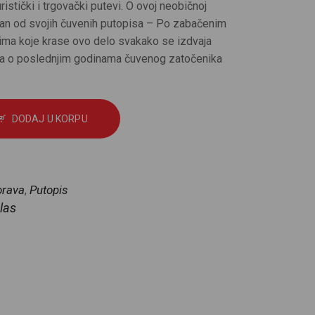
istički i trgovački putevi. O ovoj neobičnoj
edan od svojih čuvenih putopisa – Po zabačenim
ima koje krase ovo delo svakako se izdvaja
iča o poslednjim godinama čuvenog zatočenika
DODAJ U KORPU
orava
Putopis
,
las