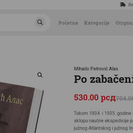
Be
POČETNA
Početna
Kategorije
Otrgnu
KATEGORIJE
NAJPRODAVANIJE
NOVE KNJIGE
Mihailo Petrović Alas
Po zabačen
OTRGNUTO OD
ZABORAVA
530
.
00
рсд
704
.
0
AUTORI
Tokom 1934. i 1935. godine M
sklopu naučne ekspedicije p
AKTUELNOSTI
južnog Atlantskog i južnog I