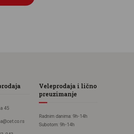
prodaja
Veleprodaja i lično
preuzimanje
a 45
Radnim danima: 9h-14h
ja@cet.co.rs
Subotom: 9h-14h