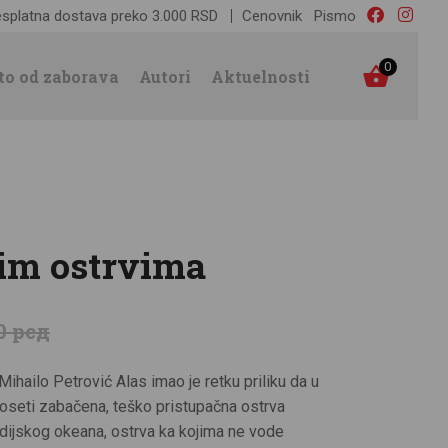
splatna dostava preko 3.000 RSD
Cenovnik
Pismo
0
to od zaborava
Autori
Aktuelnosti
im ostrvima
0
рсд
ihailo Petrović Alas imao je retku priliku da u
oseti zabačena, teško pristupačna ostrva
ndijskog okeana, ostrva ka kojima ne vode