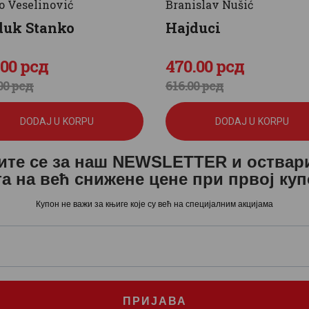
o Veselinović
Branislav Nušić
duk Stanko
Hajduci
.
00
рсд
470
.
00
рсд
ginalna
nutna
Originalna
Trenutna
00
рсд
616
.
00
рсд
a
a
cena
cena
DODAJ U KORPU
DODAJ U KORPU
je
je:
ите се за наш NEWSLETTER и оствар
:
.
bila:
470
.
а на већ снижене цене при првој ку
1
.
616
0
.
Купон не важи за књиге које су већ на специјалним акцијама
0
0
.
0
рсд.
.
рсд.
ПРИЈАВА