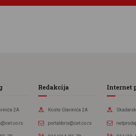
g
Redakcija
Internet 
vinića 2A
Koste Glavinića 2A
Skadarsk
is@cet.co.rs
portalibris@cet.co.rs
netproda