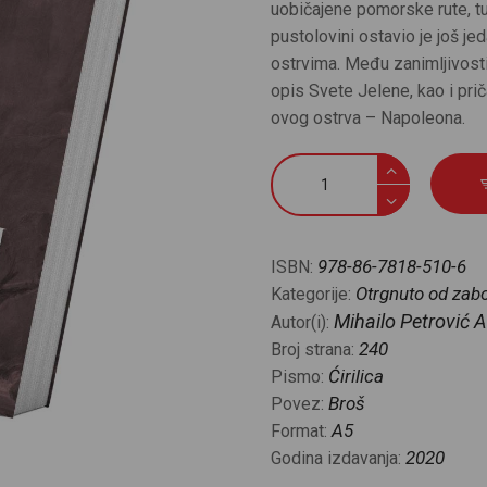
uobičajene pomorske rute, tur
CENOVNIK
pustolovini ostavio je još j
ostrvima. Među zanimljivost
opis Svete Jelene, kao i pr
PISMO
ovog ostrva – Napoleona.
Po
zabačenim
ostrvima
količina
978-86-7818-510-6
ISBN:
Otrgnuto od zab
Kategorije:
Mihailo Petrović A
Autor(i):
240
Broj strana:
Ćirilica
Pismo:
Broš
Povez:
A5
Format:
2020
Godina izdavanja: