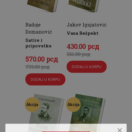
Radoje
Jakov Ignjatović
Domanović
Vasa Rešpekt
Satire i
Originalna
430
Trenutna
.
00
рсд
pripovetke
cena
cena
561
.
00
рсд
Originalna
570
Trenutna
.
00
рсд
je
je:
cena
cena
759
.
00
рсд
DODAJ U KORPU
bila:
430
.
je
je:
561
0
.
DODAJ U KORPU
bila:
570
.
0
0
759
0
.
0
рсд.
0
0
рсд.
Akcija
Akcija
0
рсд.
рсд.