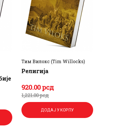
Тим Вилокс (Tim Willocks)
Религија
бије
920
.
00
рсд
Оригинална
Тренутна
1,221
.
00
рсд
цена
цена
ДОДАЈ У КОРПУ
је
је: