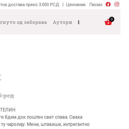
тна достава преко 3.000 РСД
Ценовник
Писмо
0
гнуто од заборава
Аутори
н
0
рсд
СТЕЛИН
ге бдим док поштен свет спава. Свака
ту чаролију. Мени, штавише, интригантно