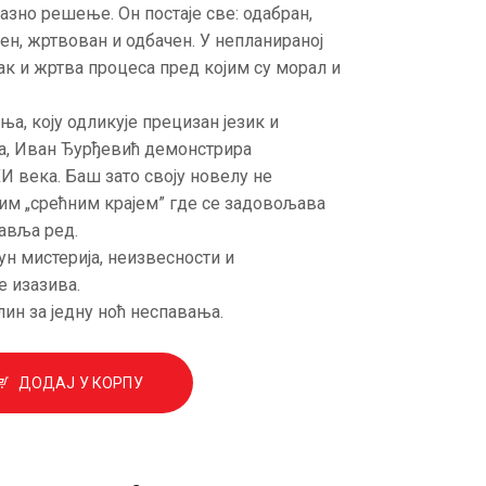
азно решење. Он постаје све: одабран,
н, жртвован и одбачен. У непланираној
нак и жртва процеса пред којим су морал и
ња, коју одликује прецизан језик и
а, Иван Ђурђевић демонстрира
 века. Баш зато своју новелу не
м „срећним крајем” где се задовољава
тавља ред.
н мистерија, неизвесности и
 изазива.
ин за једну ноћ неспавања.
ДОДАЈ У КОРПУ