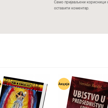
Само пријављени корисници к
оставити коментар.
ПРИЈАВА
а
Акција