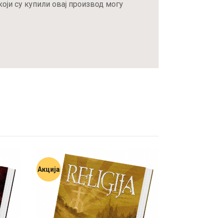
оји су купили овај производ могу
Акција