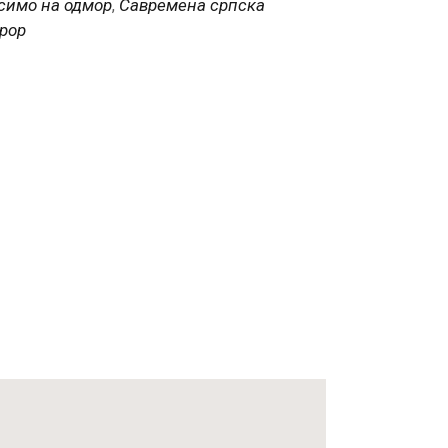
симо на одмор
Савремена српска
,
орор