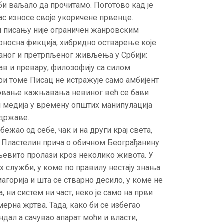
и ваљало да прочитамо. Поготово кад је
ас износе своје укоричене првенце.
м писању није ограничен жанровским
арносна фикција, хибридно остварење које
знаног и претрпљеног живљења у Србији:
ав и превару, филозофију са силом
ри томе Писац не истражује само амбијент
новање кажњавања невиног већ се бави
 медија у времену општих манипулација
 државе.
ежао од себе, чак и на други крај света,
” Пластелин прича о обичном Београђанину
њевито пролази кроз неколико живота. У
 служби, у коме по правилу нестају знања
магорија и шта се стварно десило, у коме не
, ни систем ни част, неко је само на први
мерна жртва. Тада, како би се избегао
дал а сачувао апарат моћи и власти,