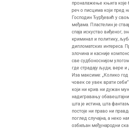
проналажење књига које б
реч о писцима који пред н
Господин Ђурђевић у сво
међама. Пластелин је ств
спаја искуство виђеног, 
криминал и политику, љуб
дипломатских интереса. П
злочина и касније компо
све судбоноснијом улогом
где страдају људи, вере и
Иза максиме: „Колико год б
човек се увек врати себи
који ни крив ни дужан му
надигравању обавештајних
шта је истина, шта фантаз
постоје ни право ни правда
поглед случајна, а неко на
озбиљан међународни скан