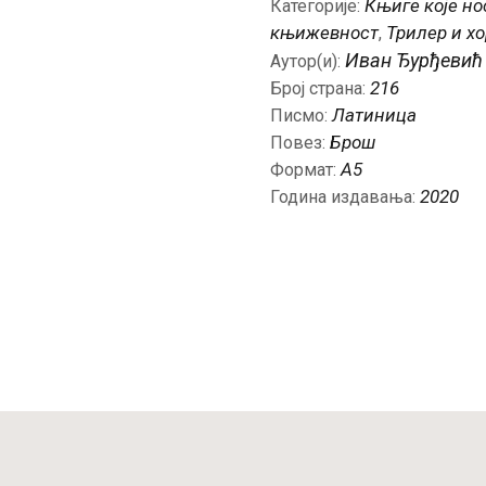
Књиге које но
Категорије:
књижевност
Трилер и х
,
Иван Ђурђевић
Аутор(и):
216
Број страна:
Латиница
Писмо:
Брош
Повез:
A5
Формат:
2020
Година издавања:
Пријавите се за наш NEWSLETTER и
остварите 15% попуста на већ снижене
цене при првој куповини!
Купон не важи за књиге које су већ на специјалним акцијама