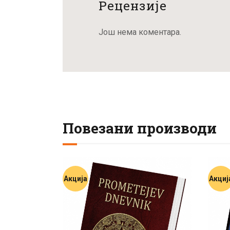
Рецензије
Још нема коментара.
Повезани производи
Акција
Акциј