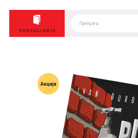
Products
search
Акција