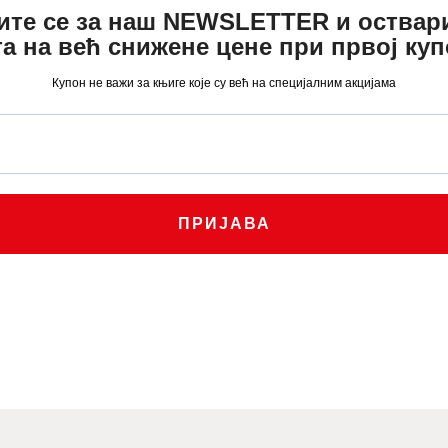
ите се за наш NEWSLETTER и оствар
а:
.
била:
750
.
а на већ снижене цене при првој ку
.
990
0
.
Купон не важи за књиге које су већ на специјалним акцијама
0
0
.
0
рсд.
.
рсд.
ПРИЈАВА