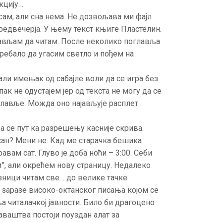
кцију…
 сам, али сна нема. Не дозвољава ми фајл
 предвечерја. У њему текст књиге Пластелин.
ављам да читам. После неколико поглавља
 требало да угасим светло и пођем на
али имењак од сабајле воли да се игра без
Ипак не одустајем јер од текста не могу да се
оглавље. Можда оно најављује расплет
 се пут ка разрешењу касније скрива.
сан? Мени не. Кад ме старачка бешика
авам сат. Глуво је доба ноћи – 3:00. Себи
”, али окрећем нову страницу. Недалеко
озници читам све… до велике тачке.
 заразе високо-октанског писања којом се
 читалачкој јавности. Било би драгоцено
аваштва постоји поуздан алат за