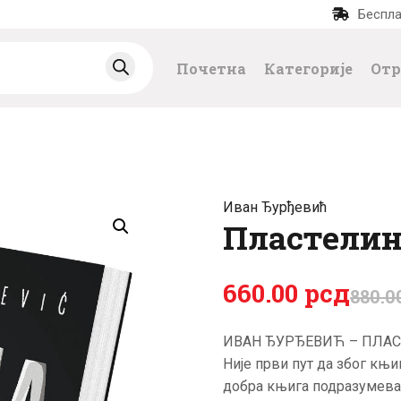
Беспла
ПОЧЕТНА
Почетна
Категорије
Отр
КАТЕГОРИЈЕ
НАЈПРОДАВАНИЈ
Е
Иван Ђурђевић
НОВЕ КЊИГЕ
Пластели
ОТРГНУТО ОД
660
.
00
рсд
880
.
0
ЗАБОРАВА
ИВАН ЂУРЂЕВИЋ – ПЛА
Није први пут да због књи
АУТОРИ
добра књига подразумева 