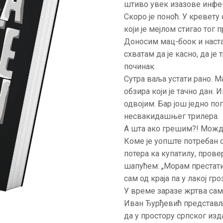
штиво увек изазове инфе
АКТУЕЛНОСТИ
Скоро је поноћ. У кревету
који је мејлом стигао тог
ЦЕНОВНИК
Доносим мац-боок и наст
схватам да је касно, да је
ПИСМО
починак.
Сутра ваља устати рано. М
обзира који је тачно дан. 
одвојим. Бар још једно п
несвакидашњег трилера.
А шта ако грешим?! Можда
Коме је уопште потребан 
потера ка купатилу, провер
шапућем: „Морам престати
сам од краја па у лакој гр
У време заразе жртва сам
Иван Ђурђевић представља
да у простору српског изд