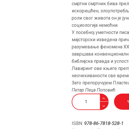
смртни смртник бива прел
искоришћен, злоупотребље
роли свог живота он је ју
социологија немоћни.
У посебној уметности писа
мајсторски изведена прич
разумевање феномена XXИ
завршава конвенционални
библијска правда и успос
Лавиринт ове књиге препу
неочекиваности све време
Зато препоручујем Пластел
Петар Пеца Поповић
Пластелин
количина
978-86-7818-528-1
ISBN: