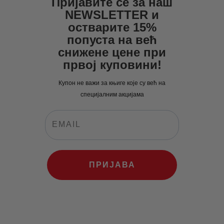
Пријавите се за наш
0
0
0
0
NEWSLETTER и
0
рсд.
0
рсд.
остварите 15%
рсд.
попуста на већ
рсд.
снижене цене при
првој куповини!
Купон не важи за књиге које су већ на
специјалним акцијама
ПРИЈАВА