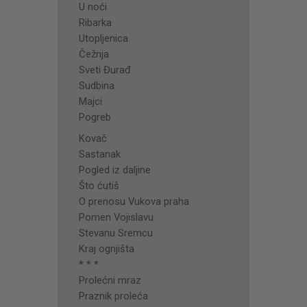
U noći
Ribarka
Utopljenica
Čežnja
Sveti Đurađ
Sudbina
Majci
Pogreb
Kovač
Sastanak
Pogled iz daljine
Što ćutiš
O prenosu Vukova praha
Pomen Vojislavu
Stevanu Sremcu
Kraj ognjišta
* * *
Prolećni mraz
Praznik proleća