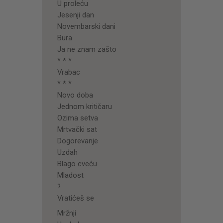
U proleću
Jesenji dan
Novembarski dani
Bura
Ja ne znam zašto
* * *
Vrabac
* * *
Novo doba
Jednom kritičaru
Ozima setva
Mrtvački sat
Dogorevanje
Uzdah
Blago cveću
Mladost
?
Vratićeš se
Mržnji