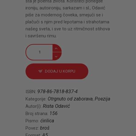
šta je poenta života. Koristeći ponegde
ironiju, autoironiju, sarkazam i sl., Odavić
piše za modernog čoveka, smejući se i
plačući s njim pred lepotama i strahotama
našeg sveta, i sve to uz ritmičnost stihova
i savršenu rimu.
Pesme
količina
DODAJ U KORPU
978-86-7818-837-4
ISBN:
Otrgnuto od zaborava
Poezija
Kategorije:
,
Rista Odavić
Autor(i):
156
Broj strana:
ćirilica
Pismo:
broš
Povez:
A5
Format: