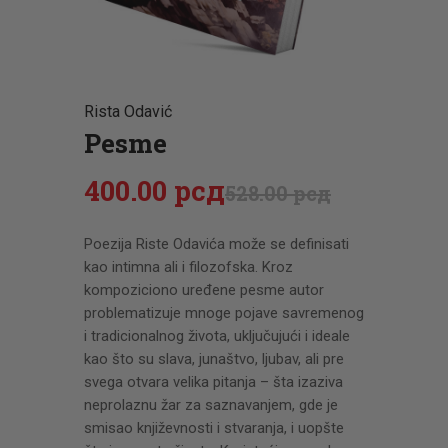
CENOVNIK
PISMO
Rista Odavić
Pesme
400
.
00
рсд
528
.
00
рсд
Poezija Riste Odavića može se definisati
kao intimna ali i filozofska. Kroz
kompoziciono uređene pesme autor
problematizuje mnoge pojave savremenog
i tradicionalnog života, uključujući i ideale
kao što su slava, junaštvo, ljubav, ali pre
svega otvara velika pitanja – šta izaziva
neprolaznu žar za saznavanjem, gde je
smisao književnosti i stvaranja, i uopšte