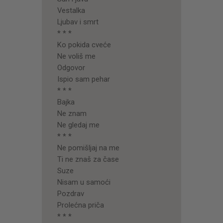
Vestalka
Ljubav i smrt
* * *
Ko pokida cveće
Ne voliš me
Odgovor
Ispio sam pehar
* * *
Bajka
Ne znam
Ne gledaj me
* * *
Ne pomišljaj na me
Ti ne znaš za čase
Suze
Nisam u samoći
Pozdrav
Prolećna priča
* * *