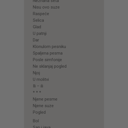
Neznana seta
Nisu ovo suze
Raspeće
Selica
Glad
U patnji
Dar
Klonulom pesniku
Spaljena pesma
Posle simfonije
Ne sklanjaj pogled
Njoj
U molitvi
Ili – ili
* * *
Njene pesme
Njene suze
Pogled
Bol
San i java