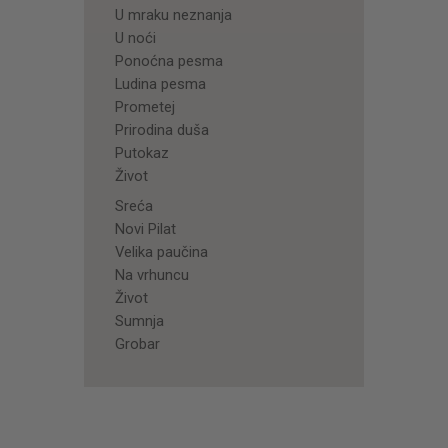
U mraku neznanja
U noći
Ponoćna pesma
Ludina pesma
Prometej
Prirodina duša
Putokaz
Život
Sreća
Novi Pilat
Velika paučina
Na vrhuncu
Život
Sumnja
Grobar