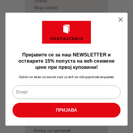
Uzalud
Moja radost
Slavuj
Srce moje
* * *
Ima dana
Viđenje
Ja bih
Пријавите се за наш NEWSLETTER и
Pesnikova nagrada
остварите 15% попуста на већ снижене
Suze
цене при првој куповини!
Nirvana
Novi dani
Купон не важи за књиге које су већ на специјалним акцијама
Božanska iskra
* * *
Suton
Po tragu života
Pod oblacima
ПРИЈАВА
Pred žetvom
Prošlost
Borba za opstanak