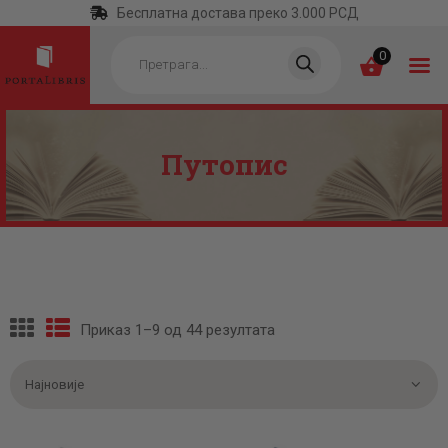
Бесплатна достава преко 3.000 РСД
Products
search
0
Путопис
ПОЧЕТНА
КАТЕГОРИЈЕ
НАЈПРОДАВАНИЈЕ
НОВЕ КЊИГЕ
ОТРГНУТО ОД
Приказ 1–9 од 44 резултата
Сортирано
ЗАБОРАВА
по
најновијем
АУТОРИ
АКТУЕЛНОСТИ