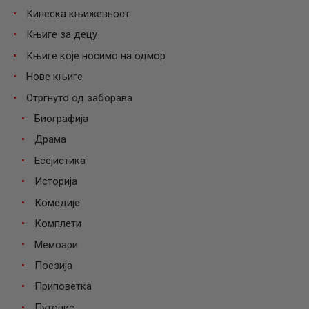
Кинеска књижевност
Књиге за децу
Књиге које носимо на одмор
Нове књиге
Отргнуто од заборава
Биографија
Драма
Есејистика
Историја
Комедије
Комплети
Мемоари
Поезија
Приповетка
Путопис