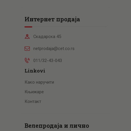
Интернет продаја
Скадарска 45
netprodaja@cet.co.rs
011/32-43-043
Linkovi
Како наручити
Књижаре
Контакт
Велепродаја и лично