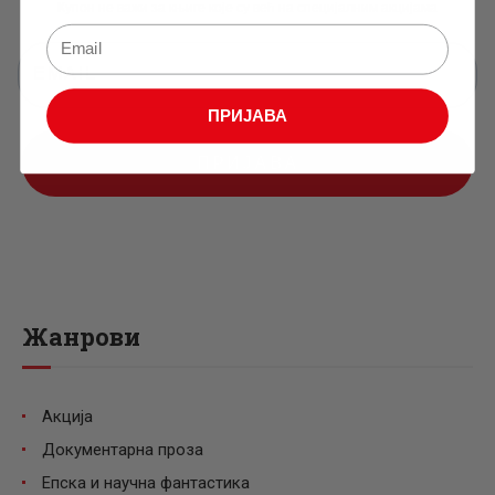
Купон не важи за књиге које су већ на специјалним акцијама
ПРИЈАВА
ПРИЈАВА
Жанрови
Акција
Документарна проза
Епска и научна фантастика