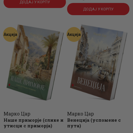
је
је:
ДОДАЈ У КОРПУ
је
је:
била:
380
.
ДОДАЈ У КОРПУ
била:
420
.
495
0
.
550
0
.
0
0
0
0
0
рсд.
Акција
Акција
0
рсд.
рсд.
рсд.
Марко Цар
Марко Цар
Наше приморје (слике и
Венеција (успомене с
утисци с приморја)
пута)