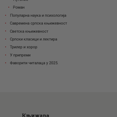
Роман
Популарна наука и психологија
Савремена српска књижевност
Светска књижевност
Српски класици и лектира
Трилер и хорор
У припреми
Фаворити читалаца у 2025.
Књижара