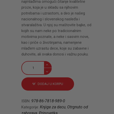
najmlađima omogući čitanje kvalitetne
proze, koja je u skladu sa njihovim
potrebama i uzrastom, a deo je našeg
nacionalnog i slovenskog nasleđa i
stvaralaštva. U njoj su maštovite bajke, od
kojih su nam neke po tradicionalnim
motivima poznate, a neke i sasvim nove,
kao i priče o životinjama, namenjene
mlađem uzrastu dece, koje su zabavne i
duhovite, ali svaka donosi i važnu pouku.
Narodne
bajke
i
U
DODAJ U KORPU
carstvu
domaćih
životinja
978-86-7818-989-0
ISBN:
količina
Knjige za decu
Otrgnuto od
Kategorije:
,
zaborava
Pripovetka
,