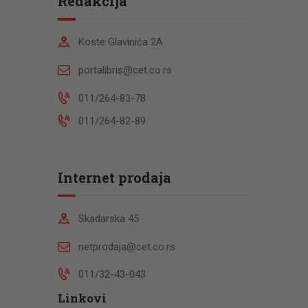
Redakcija
Koste Glavinića 2A
portalibris@cet.co.rs
011/264-83-78
011/264-82-89
Internet prodaja
Skadarska 45
netprodaja@cet.co.rs
011/32-43-043
Linkovi