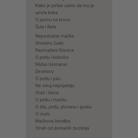
Kako je petao usnio da mu je
umrla koka
O pevcu na krovu
Šula i Bela
Neposlušne mačke
Smešno čudo
Razmaženi Stevica
O petlu i kokošci
Muha i komarac
Devetoro
O petlu i psu
Ne veruj neprijatelju
Orač i lisica
O petlu i mačku
O šilu, petlu, plovanu i gusku
O muhi
Mačkova ženidba
Strah od domaćih životinja