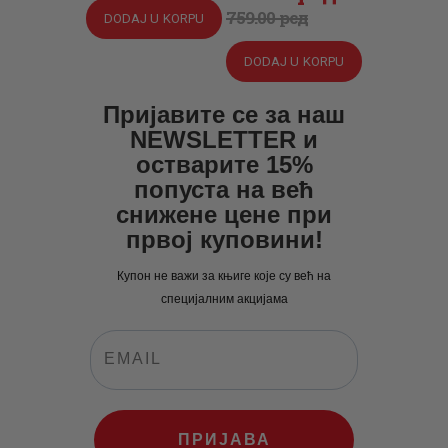
je
je:
cena
cena
759
.
00
рсд
DODAJ U KORPU
bila:
550
.
je
je:
726
0
.
DODAJ U KORPU
bila:
570
.
0
0
759
0
.
Пријавите се за наш
0
рсд.
0
0
NEWSLETTER и
рсд.
0
рсд.
остварите 15%
попуста на већ
рсд.
снижене цене при
првој куповини!
Купон не важи за књиге које су већ на
специјалним акцијама
ПРИЈАВА