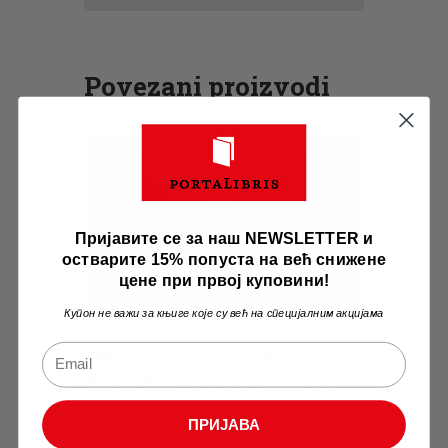
Povezani proizvodi
Akcija
Akcija
Пријавите се за наш NEWSLETTER и
остварите 15% попуста на већ снижене
цене при првој куповини!
Купон не важи за књиге које су већ на специјалним акцијама
Jaša Tomić
Stevan Sremac
Rat na Kosovu i
Pop Ćira i pop
Staroj Srbiji
Spira
ПРИЈАВА
Originalna
510
Trenutna
.
00
рсд
Originalna
700
Trenutna
.
00
рсд