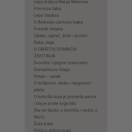
Lepa kraljica Marija Marevna
Princeza žaba
Lepa Vasilisa
O Alekseju careviću bajka
Praznik fenjera
Cipele, ogrtač, šešir i prsten
Baba Jaga
U CARSTVU DOMAĆIH
ŽIVOTINJA
Dvorište i njegovi stanovnici
Domaćinovo blago
Petao – junak
O brižljivom Janku i njegovom
piletu
O kokoški koja je prevarila pevca
i šta je posle toga bilo
Šta se desilo u dvorištu i nešto o
Murči
Žuta koka
Priča o dobroj kravi