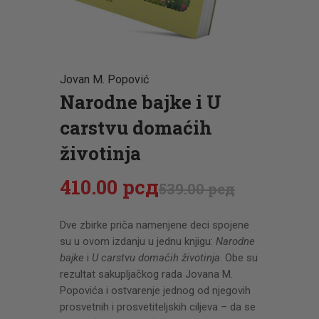
CENOVNIK
PISMO
Jovan M. Popović
Narodne bajke i U
carstvu domaćih
životinja
410
.
00
рсд
539
.
00
рсд
Dve zbirke priča namenjene deci spojene
su u ovom izdanju u jednu knjigu:
Narodne
bajke
i
U carstvu domaćih životinja
. Obe su
rezultat sakupljačkog rada Jovana M.
Popovića i ostvarenje jednog od njegovih
prosvetnih i prosvetiteljskih ciljeva – da se