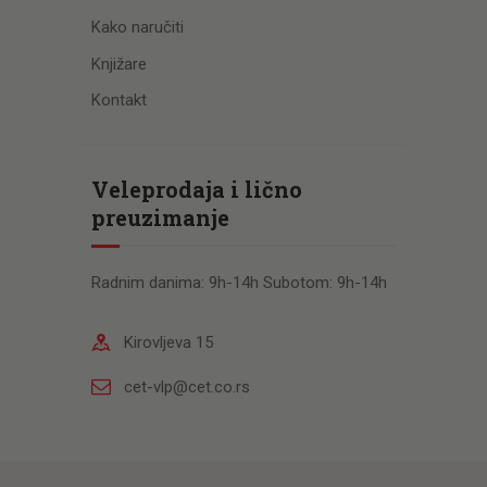
Kako naručiti
Knjižare
Kontakt
Veleprodaja i lično
preuzimanje
Radnim danima: 9h-14h Subotom: 9h-14h
Kirovljeva 15
cet-vlp@cet.co.rs