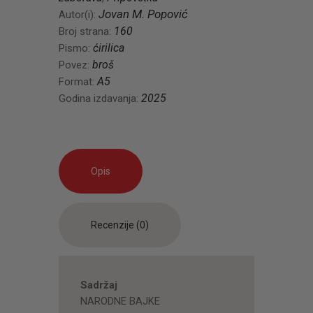
Jovan M. Popović
Autor(i):
160
Broj strana:
ćirilica
Pismo:
broš
Povez:
A5
Format:
2025
Godina izdavanja:
Opis
Recenzije (0)
Sadržaj
NARODNE BAJKE