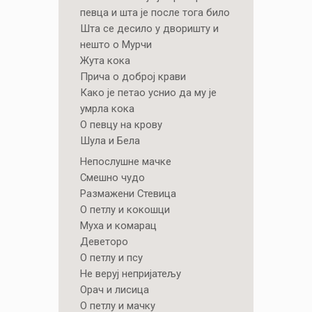
певца и шта је после тога било
Шта се десило у дворишту и
нешто о Мурчи
Жута кока
Прича о доброј крави
Како је петао уснио да му је
умрла кока
О певцу на крову
Шула и Бела
Непослушне мачке
Смешно чудо
Размажени Стевица
О петлу и кокошци
Муха и комарац
Деветоро
О петлу и псу
Не веруј непријатељу
Орач и лисица
О петлу и мачку