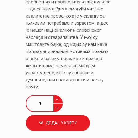
просветних и просветитељских циљева
– да се најмлађима омогући читање
квалитетне прозе, која је у складу са
њиховим потребама и узрастом, а део
је нашег националног и словенског
наслеђа и стваралаштва. У њој су
маштовите бајке, од којих су нам неке
по традиционалним мотивима познате,
а неке и сасвим нове, као и приче о
животињама, намењене млађем
узрасту деце, које су забавне и
духовите, али свака доноси и важну
поуку.
Нaродне
бајке
и
У
ДОДАЈ У КОРПУ
царству
домаћих