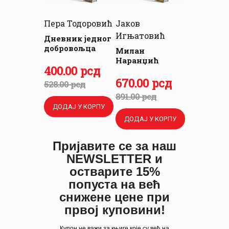
Пера Тодоровић
Јаков
Игњатовић
Дневник једног
добровољца
Милан
Наранџић
Оригинална
400
Тренутна
.
00
рсд
Оригинална
670
Тренутна
.
00
рсд
цена
цена
528
.
00
рсд
цена
цена
891
.
00
рсд
је
је:
ДОДАЈ У КОРПУ
је
је:
била:
400
.
ДОДАЈ У КОРПУ
била:
670
.
528
0
.
891
0
.
0
0
Пријавите се за наш
0
0
NEWSLETTER и
0
рсд.
0
рсд.
остварите 15%
рсд.
попуста на већ
рсд.
снижене цене при
првој куповини!
Купон не важи за књиге које су већ на