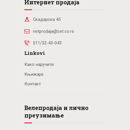
Интернет продаја
Скадарска 45
netprodaja@cet.co.rs
011/32-43-043
Linkovi
Како наручити
Књижаре
Контакт
Велепродаја и лично
преузимање