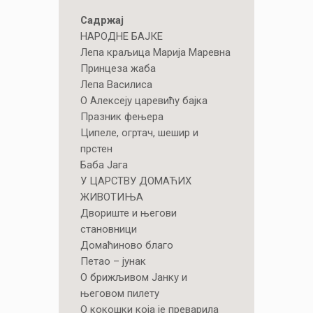
Садржај
НAРОДНЕ БАЈКЕ
Лепа краљица Марија Маревна
Принцеза жаба
Лепа Василиса
О Алексеју царевићу бајка
Празник фењера
Ципеле, огртач, шешир и
прстен
Баба Јага
У ЦАРСТВУ ДОМАЋИХ
ЖИВОТИЊА
Двориште и његови
становници
Домаћиново благо
Петао – јунак
О брижљивом Јанку и
његовом пилету
О кокошки која је преварила