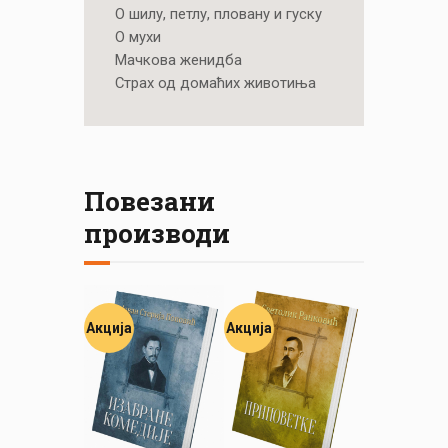
О шилу, петлу, пловану и гуску
О мухи
Мачкова женидба
Страх од домаћих животиња
Повезани
производи
Акција
Акција
Пријавите се за наш NEWSLETTER и
остварите 15% попуста на већ снижене
цене при првој куповини!
Купон не важи за књиге које су већ на специјалним акцијама