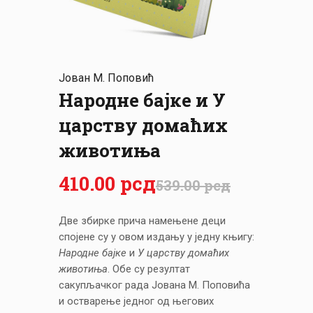
ЦЕНОВНИК
ПИСМО
Јован М. Поповић
Нaродне бајке и У
царству домаћих
животиња
410
.
00
рсд
539
.
00
рсд
Две збирке прича намењене деци
спојене су у овом издању у једну књигу:
Народне бајке
и
У царству домаћих
животиња
. Обе су резултат
сакупљачког рада Јована М. Поповића
и остварење једног од његових