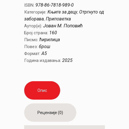
животиња
978-86-7818-989-0
ISBN:
количина
Књиге за децу
Отргнуто од
Категорије:
,
заборава
Приповетка
,
Јован М. Поповић
Аутор(и):
160
Број страна:
ћирилица
Писмо:
брош
Повез:
А5
Формат:
2025
Година издавања:
Опис
Рецензије (0)