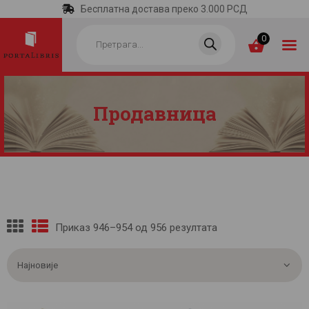
Бесплатна достава преко 3.000 РСД
Products
search
0
Продавница
ПОЧЕТНА
КАТЕГОРИЈЕ
НАЈПРОДАВАНИЈЕ
НОВЕ КЊИГЕ
ОТРГНУТО ОД
Приказ 946–954 од 956 резултата
Сортирано
ЗАБОРАВА
по
најновијем
АУТОРИ
АКТУЕЛНОСТИ