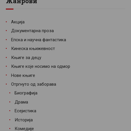
Жанрови
Акција
Документарна проза
Епска и научна фантастика
Кинеска књижевност
Књиге за децу
Књиге које носимо на одмор
Нове књиге
Отргнуто од заборава
Биографија
Драма
Есејистика
Историја
Комедије