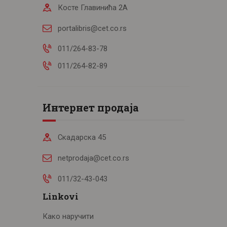
Косте Главинића 2А
portalibris@cet.co.rs
011/264-83-78
011/264-82-89
Интернет продаја
Скадарска 45
netprodaja@cet.co.rs
011/32-43-043
Linkovi
Како наручити