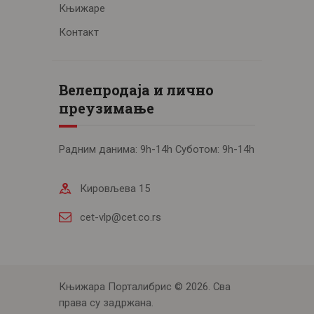
Књижаре
Контакт
Велепродаја и лично
преузимање
Радним данима: 9h-14h Суботом: 9h-14h
Кировљева 15
cet-vlp@cet.co.rs
Књижара Порталибрис © 2026. Сва
права су задржана.