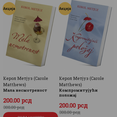
ЦЕНОВНИК
Акција
Акција
ПИСМО
Керол Метјуз (Carole
Керол Метјуз (Carole
Matthews)
Matthews)
Мала несмотреност
Компромитујући
положај
Оригинална
200
Тренутна
.
00
рсд
Оригинална
200
Тренутна
.
00
рсд
308
цена
цена
.
00
рсд
308
цена
цена
.
00
рсд
је
је: