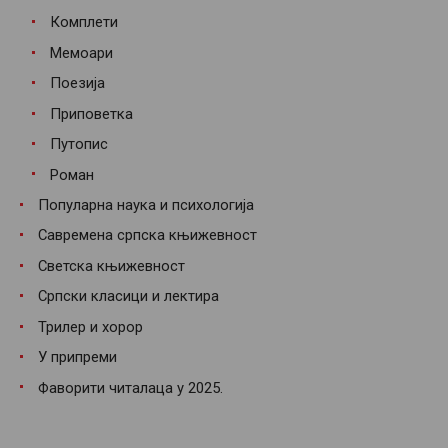
Комплети
Мемоари
Поезија
Приповетка
Путопис
Роман
Популарна наука и психологија
Савремена српска књижевност
Светска књижевност
Српски класици и лектира
Трилер и хорор
У припреми
Фаворити читалаца у 2025.