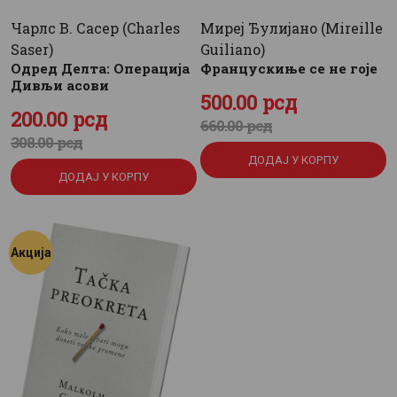
Чарлс В. Сасер (Charles
Миреј Ђулијано (Mireille
Saser)
Guiliano)
Одред Делта: Операција
Францускиње се не гоје
Дивљи асови
Оригинална
500
Тренутна
.
00
рсд
Оригинална
200
Тренутна
.
00
рсд
660
цена
цена
.
00
рсд
308
цена
цена
.
00
рсд
је
је:
ДОДАЈ У КОРПУ
је
је:
била:
500
.
ДОДАЈ У КОРПУ
била:
200
.
660
0
.
308
0
.
0
0
0
0
Акција
0
рсд.
0
рсд.
рсд.
рсд.