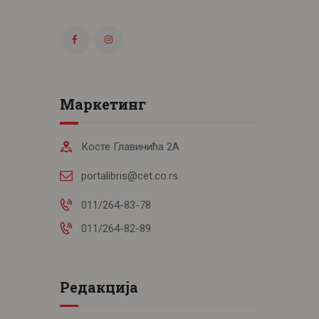
Маркетинг
Косте Главинића 2А
portalibris@cet.co.rs
011/264-83-78
011/264-82-89
Редакција