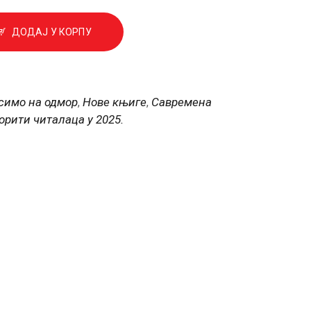
ДОДАЈ У КОРПУ
симо на одмор
Нове књиге
Савремена
,
,
орити читалаца у 2025.