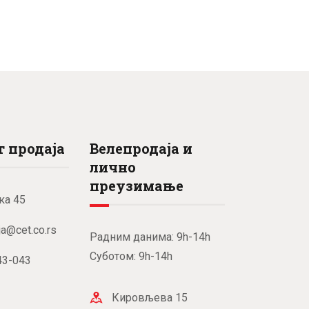
 продаја
Велепродаја и
лично
преузимање
ка 45
ja@cet.co.rs
Радним данима: 9h-14h
Суботом: 9h-14h
43-043
Кировљева 15