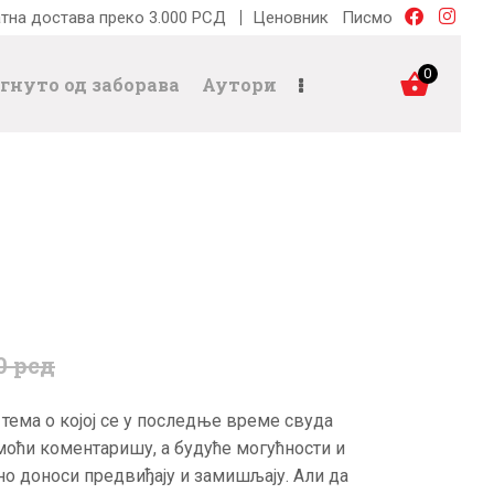
тна достава преко 3.000 РСД
Ценовник
Писмо
0
гнуто од заборава
Аутори
0
рсд
тема о којој се у последње време свуда
 моћи коментаришу, а будуће могућности и
но доноси предвиђају и замишљају. Али да