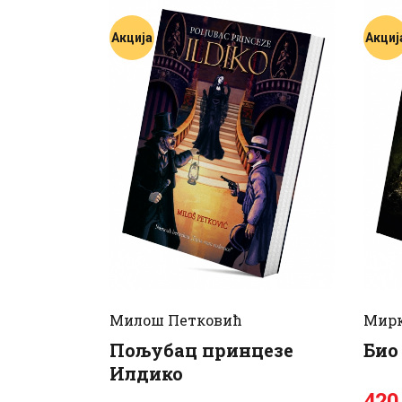
Акција
Акциј
Милош Петковић
Мирк
Пољубац принцезе
Био
Илдико
420