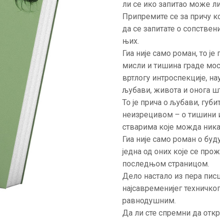
ли се ико запитао може л
АКТУЕЛНОСТИ
Припремите се за причу ко
да се запитате о сопствен
ЦЕНОВНИК
њих.
Гиа није само роман, то ј
ПИСМО
мисли и тишина граде мо
вртлогу интроспекције, на
љубави, живота и онога шт
То је прича о љубави, губ
неизрецивом – о тишини и
стварима које можда ника
Гиа није само роман о буду
једна од оних које се пр
последњом страницом.
Дело настало из пера писца
најсавременијег техничког
равнодушним.
Да ли сте спремни да откр