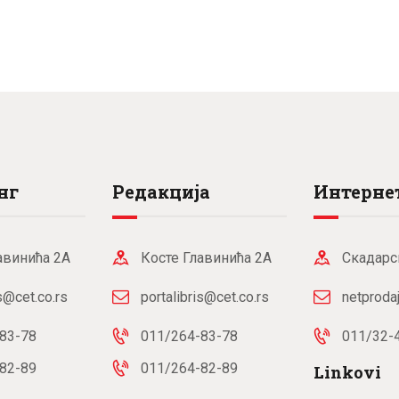
нг
Редакција
Интернет
авинића 2А
Косте Главинића 2А
Скадарс
is@cet.co.rs
portalibris@cet.co.rs
netproda
83-78
011/264-83-78
011/32-
82-89
011/264-82-89
Linkovi