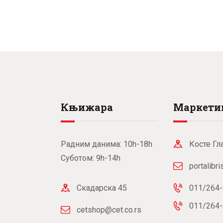
Књижара
Маркети
Радним данима: 10h-18h
Косте Гл
Суботом: 9h-14h
portalibr
Скадарска 45
011/264-
011/264-
cetshop@cet.co.rs