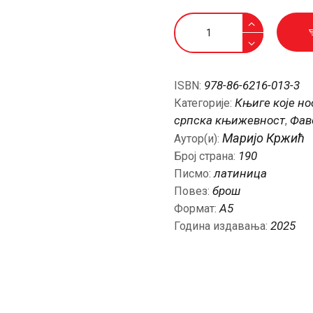
Гиа
количина
978-86-6216-013-3
ISBN:
Књиге које но
Категорије:
српска књижевност
Фав
,
Маријо Кржић
Аутор(и):
190
Број страна:
латиница
Писмо:
брош
Повез:
А5
Формат:
2025
Година издавања: