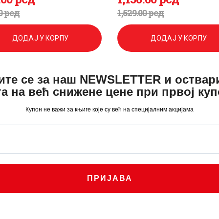
игинална
енутна
Оригинална
Тренутна
0
рсд
1,529
.
00
рсд
а
а
цена
цена
ДОДАЈ У КОРПУ
ДОДАЈ У КОРПУ
је
је:
а:
.
била:
1,150
.
ите се за наш NEWSLETTER и оствар
а на већ снижене цене при првој ку
1,529
0
.
Купон не важи за књиге које су већ на специјалним акцијама
0
0
.
0
рсд.
.
рсд.
ПРИЈАВА