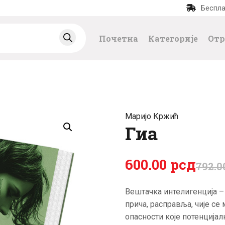
Беспла
ПОЧЕТНА
Почетна
Категорије
Отр
КАТЕГОРИЈЕ
НАЈПРОДАВАНИЈ
Е
Маријо Кржић
НОВЕ КЊИГЕ
Гиа
ОТРГНУТО ОД
600
.
00
рсд
792
.
0
ЗАБОРАВА
Вештачка интелигенција – 
прича, расправља, чије се
АУТОРИ
опасности које потенцијал