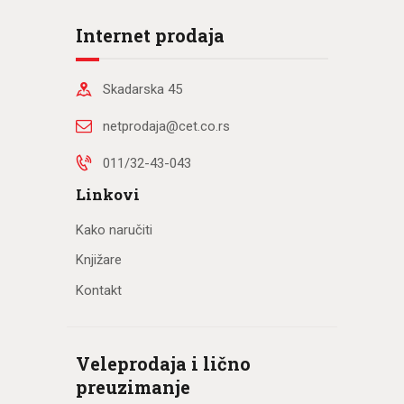
Internet prodaja
Skadarska 45
netprodaja@cet.co.rs
011/32-43-043
Linkovi
Kako naručiti
Knjižare
Kontakt
Veleprodaja i lično
preuzimanje