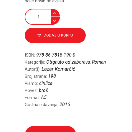
polje novih doživljaja.
Dva
amaneta
količina
DODAJ U KORPU
978-86-7818-190-0
ISBN:
Otrgnuto od zaborava
Roman
Kategorije:
,
Lazar Komarčić
Autor(i):
198
Broj strana:
ćirilica
Pismo:
broš
Povez:
A5
Format:
2016
Godina izdavanja: