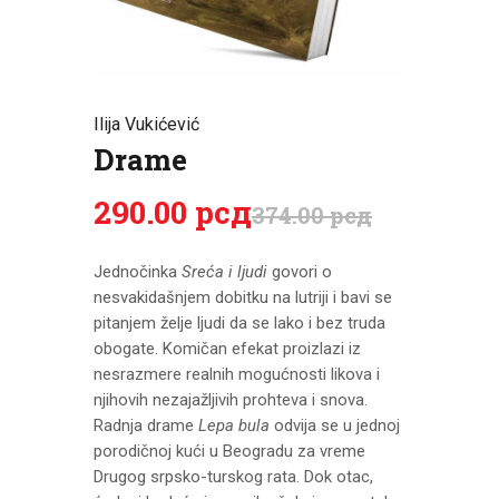
CENOVNIK
PISMO
Ilija Vukićević
Drame
290
.
00
рсд
374
.
00
рсд
Jednočinka
Sreća i ljudi
govori o
nesvakidašnjem dobitku na lutriji i bavi se
pitanjem želje ljudi da se lako i bez truda
obogate. Komičan efekat proizlazi iz
nesrazmere realnih mogućnosti likova i
njihovih nezajažljivih prohteva i snova.
Radnja drame
Lepa bula
odvija se u jednoj
porodičnoj kući u Beogradu za vreme
Drugog srpsko-turskog rata. Dok otac,