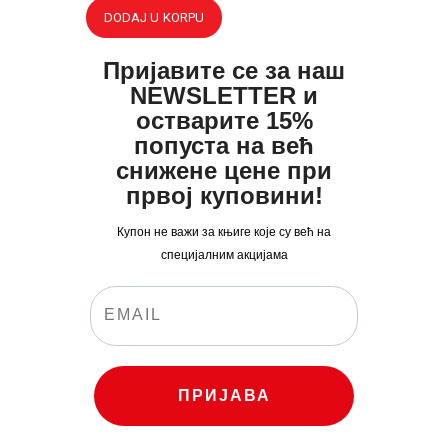
704
0
.
je
je:
DODAJ U KORPU
0
0
bila:
390
.
0
рсд.
517
0
.
Пријавите се за наш
рсд.
0
0
NEWSLETTER и
0
рсд.
остварите 15%
попуста на већ
рсд.
снижене цене при
првој куповини!
Купон не важи за књиге које су већ на
специјалним акцијама
ПРИЈАВА