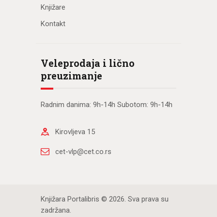
Knjižare
Kontakt
Veleprodaja i lično
preuzimanje
Radnim danima: 9h-14h Subotom: 9h-14h
Kirovljeva 15
cet-vlp@cet.co.rs
Knjižara Portalibris © 2026. Sva prava su
zadržana.