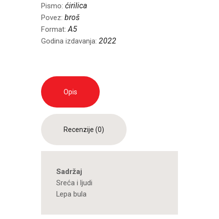
ćirilica
Pismo:
broš
Povez:
A5
Format:
2022
Godina izdavanja:
Opis
Recenzije (0)
Sadržaj
Sreća i ljudi
Lepa bula