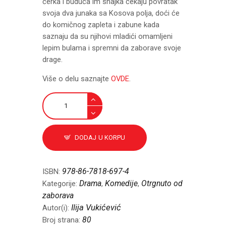
ćerka i buduća im snajka čekaju povratak
svoja dva junaka sa Kosova polja, doći će
do komičnog zapleta i zabune kada
saznaju da su njihovi mladići omamljeni
lepim bulama i spremni da zaborave svoje
drage.
Više o delu saznajte
OVDE
.
Drame
količina
DODAJ U KORPU
978-86-7818-697-4
ISBN:
Drama
Komedije
Otrgnuto od
Kategorije:
,
,
zaborava
Ilija Vukićević
Autor(i):
80
Broj strana: