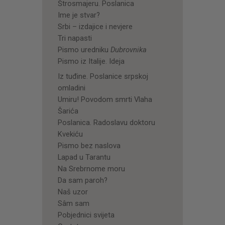
Štrosmajeru. Poslanica
Ime je stvar?
Srbi – izdajice i nevjere
Tri napasti
Pismo uredniku
Dubrovnika
Pismo iz Italije. Ideja
Iz tuđine. Poslanice srpskoj
omladini
Umiru! Povodom smrti Vlaha
Šarića
Poslanica. Radoslavu doktoru
Kvekiću
Pismo bez naslova
Lapad u Tarantu
Na Srebrnome moru
Da sam paroh?
Naš uzor
Sâm sam
Pobjednici svijeta