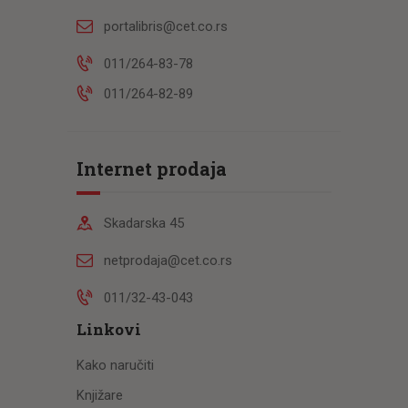
portalibris@cet.co.rs
011/264-83-78
011/264-82-89
Internet prodaja
Skadarska 45
netprodaja@cet.co.rs
011/32-43-043
Linkovi
Kako naručiti
Knjižare