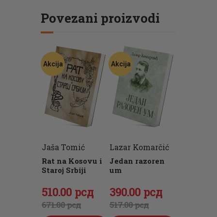
Povezani proizvodi
Akcija
Akcija
Jaša Tomić
Lazar Komarčić
Rat na Kosovu i
Jedan razoren
Staroj Srbiji
um
Originalna
510
Trenutna
.
00
рсд
Originalna
390
Trenutna
.
00
рсд
cena
cena
cena
cena
671
.
00
рсд
517
.
00
рсд