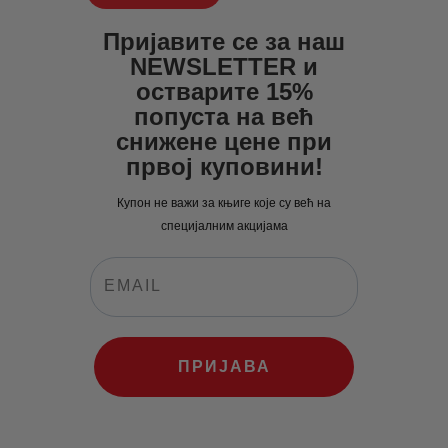
bila:
400
.
561
0
.
528
0
.
Пријавите се за наш
0
0
0
0
NEWSLETTER и
0
рсд.
0
рсд.
остварите 15%
рсд.
попуста на већ
рсд.
снижене цене при
првој куповини!
Купон не важи за књиге које су већ на
специјалним акцијама
ПРИЈАВА