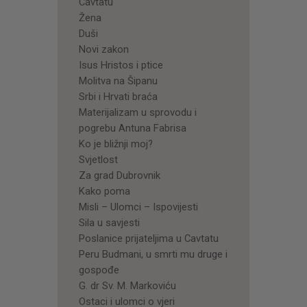
Cavtatu
Žena
Duši
Novi zakon
Isus Hristos i ptice
Molitva na Šipanu
Srbi i Hrvati braća
Materijalizam u sprovodu i
pogrebu Antuna Fabrisa
Ko je bližnji moj?
Svjetlost
Za grad Dubrovnik
Kako poma
Misli – Ulomci – Ispovijesti
Sila u savjesti
Poslanice prijateljima u Cavtatu
Peru Budmani, u smrti mu druge i
gospođe
G. dr Sv. M. Markoviću
Ostaci i ulomci o vjeri