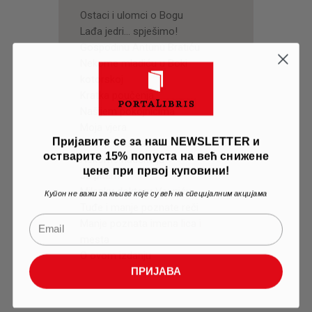
Ostaci i ulomci o Bogu
Lađa jedri… spješimo!
Gospodinu Antunu Bratiću
Nekome mladiću u Boki
kotorskoj
Kratka poučenja
Našijem pokojnicima
Moja vjera
Пријавите се за наш NEWSLETTER и
Biskup i rasfratar
остварите 15% попуста на већ снижене
Nekome naučitelju
цене при првој куповини!
Ja pitam
Milenku doktoru Vesniću
Купон не важи за књиге које су већ на специјалним акцијама
Tuđe i manje poznate reči
Manje poznata imena lica i
mesta
O ovom izdanju
ПРИЈАВА