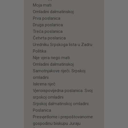
Moja mati
Omladini dalmatinskoj
Prva poslanica
Druga poslanica
Treća poslanica
Četvrta poslanica
Uredniku Srpskoga lista u Zadru
Politika
Nije vjera nego mati
Omladini dalmatinskoj
Samotnjakove riječi. Srpskoj
omladini
Iskrena riječ
Vjeroispovijedna poslanica. Svoj
srpskoj omladini
Srpskoj dalmatinskoj omladini.
Poslanica
Presvjetlome i prepoštovanome
gospodinu biskupu Juraju