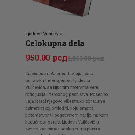
CENOVNIK
PISMO
Ljudevit Vuličević
Celokupna dela
950
.
00
рсд
1,265
.
00
рсд
Celokupna dela
predstavljaju jednu
tematsku heterogenost Ljudevita
Vuličevića, sa ključnim motivima vere,
rodoljublja i narodnog pesništva. Posebno
valja istaći njegovo višestruko obraćanje
dalmatinskoj omladini, koju smatra
potomstvom i bogatstvom nacije, na kom
budućnost ostaje. Ljudevit Vuličević u
svojim zapisima i poslanicama plasira