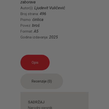
zaborava
Ljudevit Vuličević
Autor(i):
496
Broj strana:
ćirilica
Pismo:
broš
Povez:
A5
Format:
2025
Godina izdavanja:
Opis
Recenzije (0)
SADRŽAJ
Narodni pjesnik