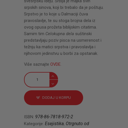
svesrpsku ideju. Srbija je majka svih
srpskih sinova, koji bi trebalo da je poštuju.
Srpstvo je to koje u Dalmaciji čuva
pravoslavlje, te su stoga brojna dela iz
ovog opusa prožeta biblijskim citatima.
Samim tim
Celokupna dela
suštinski
predstavljaju poziv pisca na usmerenost i
težnju ka matici srpstva i pravoslavlja i
njihovom jedinstvu u borbi za opstanak.
Više saznajte
OVDE
.
Celokupna
dela
količina
DODAJ U KORPU
978-86-7818-972-2
ISBN:
Esejistika
Otrgnuto od
Kategorije:
,