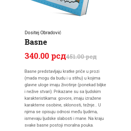
CENOVNIK
PISMO
Dositej Obradović
Basne
340
.
00
рсд
451
.
00
рсд
Basne predstavljaju kratke priče u prozi
(mada mogu da budu i u stihu) u kojima
glavne uloge imaju životinje (ponekad biljke
i nežive stvari). Prikazane su sa ljudskim
karakteristikama: govore, imaju izražene
karakterne osobine, sklonosti, težnje… U
njima se opisuju odnosi među ljudima,
ismevaju ljudske slabosti i mane. Na kraju
svake basne postoji moralna pouka.