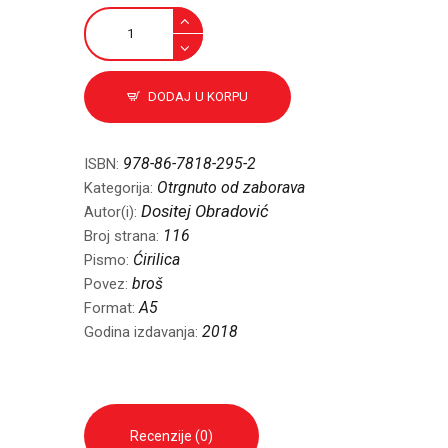
Basne
količina
DODAJ U KORPU
978-86-7818-295-2
ISBN:
Otrgnuto od zaborava
Kategorija:
Dositej Obradović
Autor(i):
116
Broj strana:
Ćirilica
Pismo:
broš
Povez:
A5
Format:
2018
Godina izdavanja:
Recenzije (0)