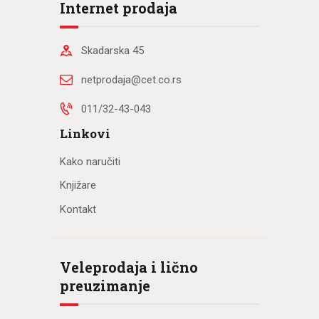
Internet prodaja
Skadarska 45
netprodaja@cet.co.rs
011/32-43-043
Linkovi
Kako naručiti
Knjižare
Kontakt
Veleprodaja i lično
preuzimanje