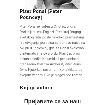
CENOVNIK
PISMO
Piter Ponsi (Peter
Pouncey)
Piter Ponsi je rođen u Cingtau, u Kini.
Roditelji su mu Englezi. Pred kraj Drugog
svetskog rata, posle nekoliko premeštanja
i razdvajanja, porodica se ponovo našla na
okupu u Engleskoj, gde se Ponsi školovao
u internatu i na Oksfordu. Klasičar, bivši
dekan koledža Kolumbija i penzionisani
predsednik koledža Amherst, Piter Ponsi
živi u Njujorku i severnom Konektikatu sa
svojom ženom. Ovo je njegov prvi roman.
Knjige autora
Пријавите се за наш