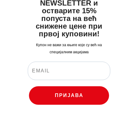
NEWSLETTER и
остварите 15%
попуста на већ
снижене цене при
првој куповини!
Купон не важи за књиге које су већ на
специјалним акцијама
ПРИЈАВА