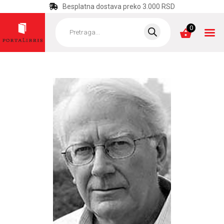
Besplatna dostava preko 3.000 RSD
Products
search
0
POČETNA
KATEGORIJE
NAJPRODAVANIJE
NOVE KNJIGE
OTRGNUTO OD
ZABORAVA
AUTORI
AKTUELNOSTI