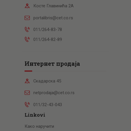
Косте Главинића 2А
portalibris@cet.co.rs
011/264-83-78
011/264-82-89
Интернет продаја
Скадарска 45
netprodaja@cet.co.rs
011/32-43-043
Linkovi
Како наручити