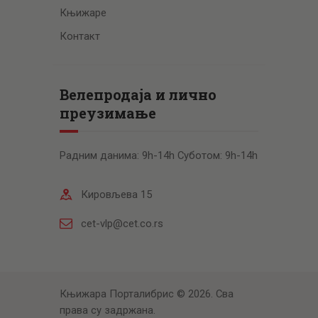
Књижаре
Контакт
Велепродаја и лично
преузимање
Радним данима: 9h-14h Суботом: 9h-14h
Кировљева 15
cet-vlp@cet.co.rs
Књижара Порталибрис © 2026. Сва
права су задржана.