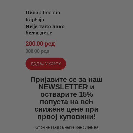
Пилар Лосано
Карбајо
Није тако лако
бити дете
Оригинална
Тренутна
200
.
00
рсд
цена
цена
308
.
00
рсд
је
је:
ДОДАЈ У КОРПУ
била:
200
.
308
0
.
Пријавите се за наш
NEWSLETTER и
0
0
остварите 15%
0
рсд.
попуста на већ
рсд.
снижене цене при
првој куповини!
Купон не важи за књиге које су већ на