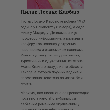
ЦЕНОВНИК
ПИСМО
Пилар Лосано Карбајо
Пилар Лосано Карбајо је рођена 1953.
године у Бенавентеу (Самора), а сада
живи у Мадриду. Дипломирани је
професор информатике, а развила је
каријеру као новинар у стручним
часописима и економским новинама.
Има искуства у писању рекламних,
туристичких и едукативних текстова.
Њена Књига о возу је из те области.
Такође је ауторка поучних водича и
промотивних текстова за изложбе и
музеје.
Међутим, као писац она се превасходно
посветила нај­млађој публици, са
забавним романима објав­ље­ним у
најважнијим специјализованим