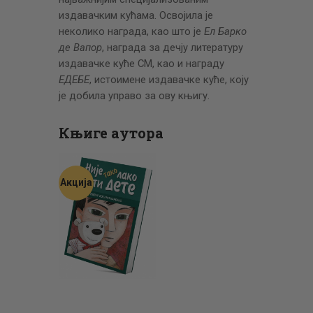
издавачким кућама. Освојила је
неколико награда, као што је
Ел Барко
де Вапор
, награда за дечју литературу
издавачке куће СМ, као и награду
ЕДЕБЕ
, истоимене издавачке куће, коју
је добила управо за ову књигу.
Књиге аутора
Акција