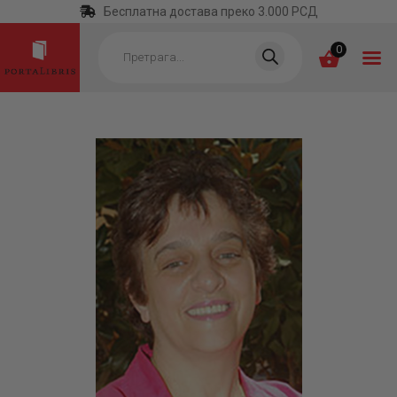
Бесплатна достава преко 3.000 РСД
Products
search
0
ПОЧЕТНА
КАТЕГОРИЈЕ
НАЈПРОДАВАНИЈЕ
НОВЕ КЊИГЕ
ОТРГНУТО ОД
ЗАБОРАВА
АУТОРИ
АКТУЕЛНОСТИ