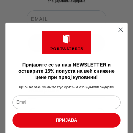
специјалним акцијама
ПРИЈАВА
Пријавите се за наш NEWSLETTER и
остварите 15% попуста на већ снижене
цене при првој куповини!
Купон не важи за књиге које су већ на специјалним акцијама
Жанрови
Одаберите категорију
ПРИЈАВА