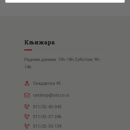
Књижара
Радним данима: 10h-18h Суботом: 9h-
14h
Скадарска 45
cetshop@cet.co.rs
011/32-43-043
011/32-37-246
011/32-35-139