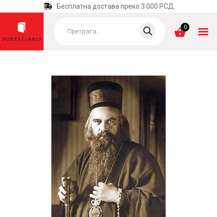
Бесплатна достава преко 3.000 РСД
Products
search
0
ПОЧЕТНА
КАТЕГОРИЈЕ
НАЈПРОДАВАНИЈЕ
НОВЕ КЊИГЕ
ОТРГНУТО ОД
ЗАБОРАВА
АУТОРИ
АКТУЕЛНОСТИ