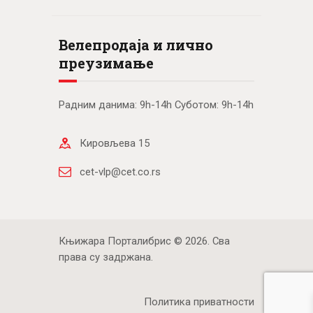
Велепродаја и лично
преузимање
Радним данима: 9h-14h Суботом: 9h-14h
Кировљева 15
cet-vlp@cet.co.rs
Књижара Порталибрис © 2026. Сва
права су задржана.
Политика приватности