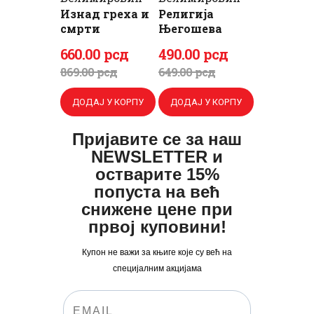
Изнад греха и
Религија
смрти
Његошева
Оригинална
Тренутна
Оригинална
Тренутна
660
.
00
рсд
490
.
00
рсд
цена
цена
цена
цена
869
.
00
рсд
649
.
00
рсд
је
је:
је
је:
ДОДАЈ У КОРПУ
ДОДАЈ У КОРПУ
била:
660
.
била:
490
.
869
0
.
649
0
.
Пријавите се за наш
NEWSLETTER и
0
0
0
0
остварите 15%
0
рсд.
0
рсд.
попуста на већ
рсд.
рсд.
снижене цене при
првој куповини!
Купон не важи за књиге које су већ на
специјалним акцијама