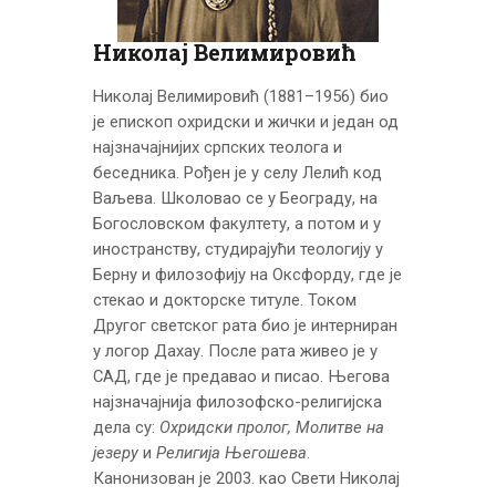
ЦЕНОВНИК
ПИСМО
Николај Велимировић
Николај Велимировић (1881–1956) био
је епископ охридски и жички и један од
најзначајнијих српских теолога и
беседника. Рођен је у селу Лелић код
Ваљева. Школовао се у Београду, на
Богословском факултету, а потом и у
иностранству, студирајући теологију у
Берну и филозофију на Оксфорду, где је
стекао и докторске титуле. Током
Другог светског рата био је интерниран
у логор Дахау. После рата живео је у
САД, где је предавао и писао. Његова
најзначајнија филозофско-религијска
дела су:
Охридски пролог, Молитве на
језеру
и
Религија Његошева
.
Канонизован је 2003. као Свети Николај