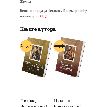
Жички.
Више о владици Николају Велимировићу
прочитајте
ОВДЕ
.
Књиге аутора
Акција
Акција
Николај
Николај
Велимировић
Велимировић