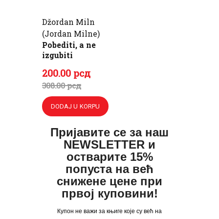
Džordan Miln
(Jordan Milne)
Pobediti, a ne
izgubiti
Originalna
Trenutna
200
.
00
рсд
cena
cena
308
.
00
рсд
je
je:
DODAJ U KORPU
bila:
200
.
308
0
.
Пријавите се за наш
NEWSLETTER и
0
0
остварите 15%
0
рсд.
попуста на већ
рсд.
снижене цене при
првој куповини!
Купон не важи за књиге које су већ на