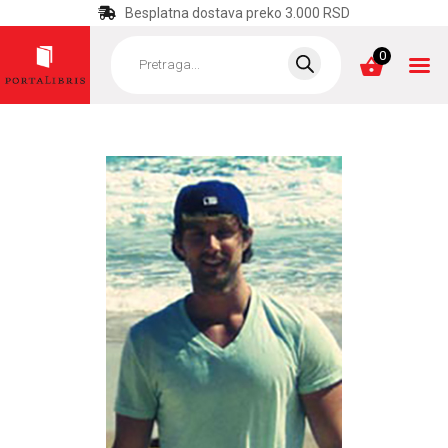
Besplatna dostava preko 3.000 RSD
Products
search
0
POČETNA
KATEGORIJE
NAJPRODAVANIJE
NOVE KNJIGE
OTRGNUTO OD
ZABORAVA
AUTORI
AKTUELNOSTI