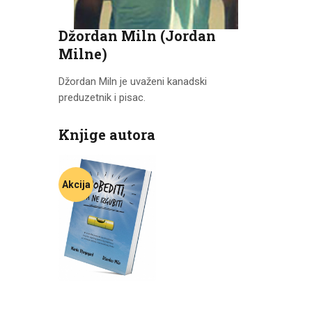
CENOVNIK
PISMO
Džordan Miln (Jordan
Milne)
Džordan Miln je uvaženi kanadski
preduzetnik i pisac.
Knjige autora
Akcija