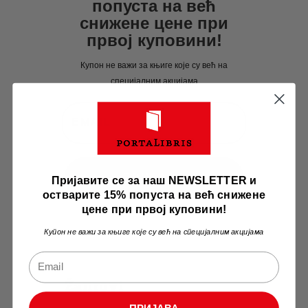
попуста на већ
рсд.
снижене цене при
првој куповини!
Купон не важи за књиге које су већ на
специјалним акцијама
ПРИЈАВА
Пријавите се за наш NEWSLETTER и
остварите 15% попуста на већ снижене
цене при првој куповини!
Купон не важи за књиге које су већ на специјалним акцијама
Žanrovi