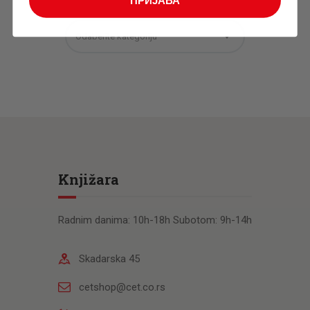
ПРИЈАВА
Odaberite kategoriju
Knjižara
Radnim danima: 10h-18h Subotom: 9h-14h
Skadarska 45
cetshop@cet.co.rs