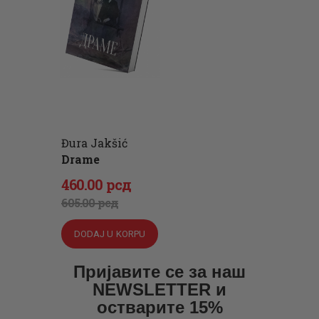
рсд.
рсд.
Đura Jakšić
Drame
Originalna
Trenutna
460
.
00
рсд
cena
cena
605
.
00
рсд
je
je:
DODAJ U KORPU
bila:
460
.
605
0
.
Пријавите се за наш
NEWSLETTER и
0
0
остварите 15%
0
рсд.