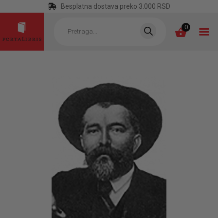
Besplatna dostava preko 3.000 RSD
Products
search
0
POČETNA
KATEGORIJE
NAJPRODAVANIJE
NOVE KNJIGE
OTRGNUTO OD
ZABORAVA
AUTORI
AKTUELNOSTI