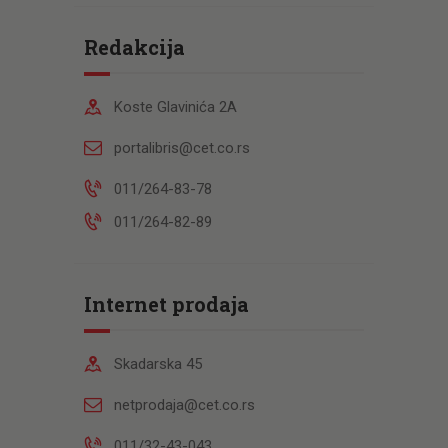
Redakcija
Koste Glavinića 2A
portalibris@cet.co.rs
011/264-83-78
011/264-82-89
Internet prodaja
Skadarska 45
netprodaja@cet.co.rs
011/32-43-043