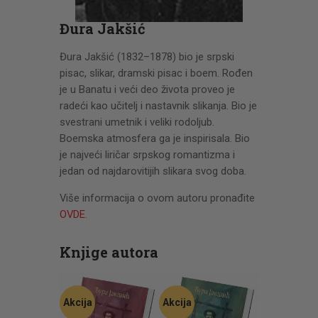
CENOVNIK
Đura Jakšić
PISMO
Đura Jakšić (1832–1878) bio je srpski
pisac, slikar, dramski pisac i boem. Rođen
je u Banatu i veći deo života proveo je
radeći kao učitelj i nastavnik slikanja. Bio je
svestrani umetnik i veliki rodoljub.
Boemska atmosfera ga je inspirisala. Bio
je najveći liričar srpskog romantizma i
jedan od najdarovitijih slikara svog doba.
Više informacija o ovom autoru pronađite
OVDE
.
Knjige autora
Akcija
Akcija