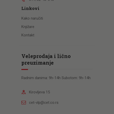
Linkovi
Kako naručiti
Knjižare
Kontakt
Veleprodaja i lično
preuzimanje
Radnim danima: 9h-14h Subotom: 9h-14h
Kirovljeva 15
cet-vlp@cet.co.rs