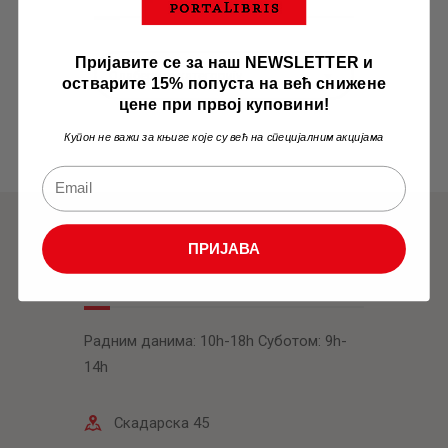
Пријавите се за наш NEWSLETTER и
Одаберите категорију
остварите 15% попуста на већ снижене
цене при првој куповини!
Купон не важи за књиге које су већ на специјалним акцијама
ПРИЈАВА
Књижара
Радним данима: 10h-18h Суботом: 9h-
14h
Скадарска 45