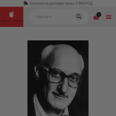
Бесплатна достава преко 3.000 РСД
Products
search
0
ПОЧЕТНА
КАТЕГОРИЈЕ
НАЈПРОДАВАНИЈЕ
НОВЕ КЊИГЕ
ОТРГНУТО ОД
ЗАБОРАВА
АУТОРИ
АКТУЕЛНОСТИ