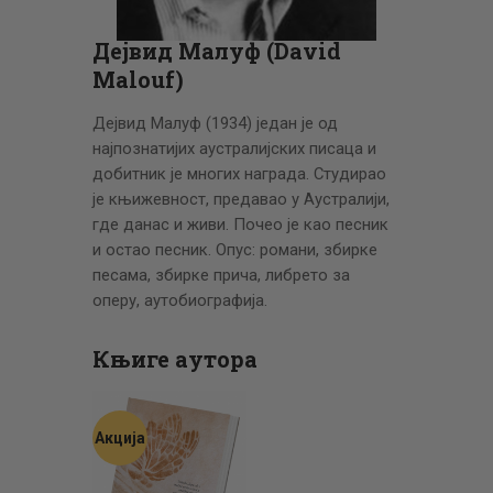
ЦЕНОВНИК
ПИСМО
Дејвид Малуф (David
Malouf)
Дејвид Малуф (1934) један је од
најпознатијих аустралијских писаца и
добитник је многих награда. Студирао
је књижевност, предавао у Аустралији,
где данас и живи. Почео је као песник
и остао песник. Опус: романи, збирке
песама, збирке прича, либрето за
оперу, аутобиографија.
Књиге аутора
Акција