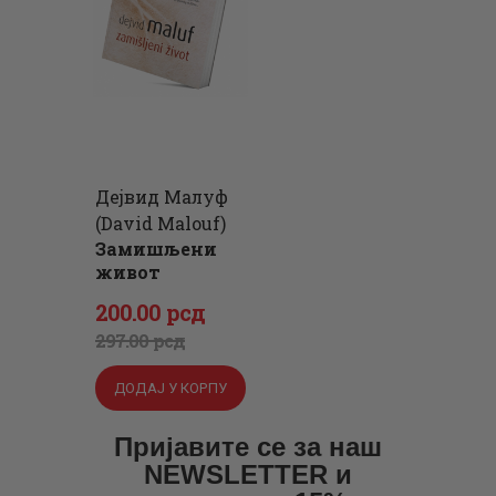
Дејвид Малуф
(David Malouf)
Замишљени
живот
Оригинална
Тренутна
200
.
00
рсд
цена
цена
297
.
00
рсд
је
је:
ДОДАЈ У КОРПУ
била:
200
.
297
0
.
Пријавите се за наш
NEWSLETTER и
0
0