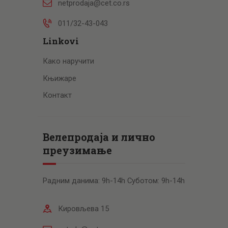
netprodaja@cet.co.rs
011/32-43-043
Linkovi
Како наручити
Књижаре
Контакт
Велепродаја и лично
преузимање
Радним данима: 9h-14h Суботом: 9h-14h
Кировљева 15