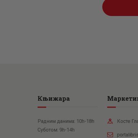
Књижара
Маркети
Радним данима: 10h-18h
Косте Гл
Суботом: 9h-14h
portalibr