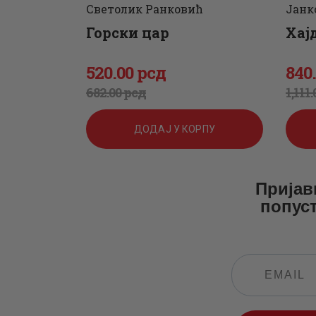
Светолик Ранковић
Јанк
Горски цар
Хај
520
.
00
рсд
840
Оригинална
Тренутна
Ор
Тр
682
.
00
рсд
1,111
.
цена
цена
цен
цен
ДОДАЈ У КОРПУ
је
је:
је
је:
била:
520
.
бил
840
Пријав
попуст
682
0
.
1,11
0
0
0
0
0
0
рсд.
0
рсд
рсд.
рсд