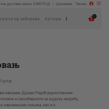
тна достава преко 3.000 РСД
Ценовник
Писмо
0
гнуто од заборава
Аутори
овањ
0
рсд
ви наковањ
Душан Радић једноставним
оплине и саосећајности за људску несрећу,
и сиромашних сељака, као и о