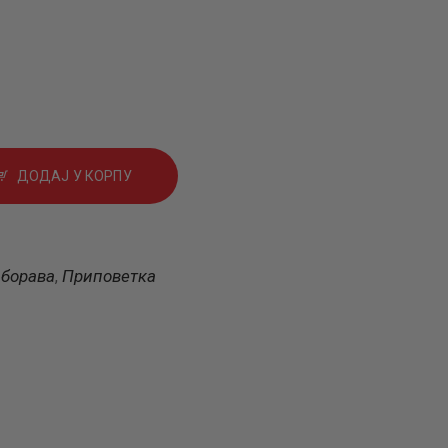
ДОДАЈ У КОРПУ
аборава
Приповетка
,