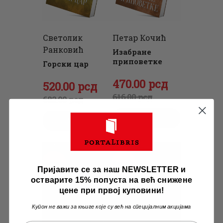
Светолик
Петар Кочић
Ранковић
Изабране
приповетке
Горски цар
Оригинална
470
Тренутна
.
00
рсд
Оригинална
520
Тренутна
.
00
рсд
цена
цена
616
.
00
рсд
цена
цена
682
.
00
рсд
је
је:
је
је:
ДОДАЈ У КОРПУ
ДОДАЈ У КОРПУ
била:
470
.
била:
520
.
616
0
.
682
0
.
0
0
0
0
Акција
Акција
0
рсд.
Пријавите се за наш NEWSLETTER и
0
рсд.
остварите 15% попуста на већ снижене
рсд.
рсд.
цене при првој куповини!
Купон не важи за књиге које су већ на специјалним акцијама