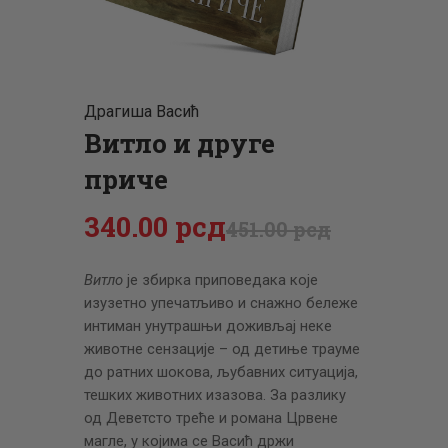
ЦЕНОВНИК
ПИСМО
Драгиша Васић
Витло и друге
приче
340
.
00
рсд
451
.
00
рсд
Витло
је збирка приповедака које
изузетно упечатљиво и снажно бележе
интиман уну­трашњи доживљај неке
животне сензације – од детиње трауме
до ратних шокова, љубавних ситуација,
тешких животних изазова. За разлику
од Деветсто треће и романа Црвене
магле, у којима се Васић држи