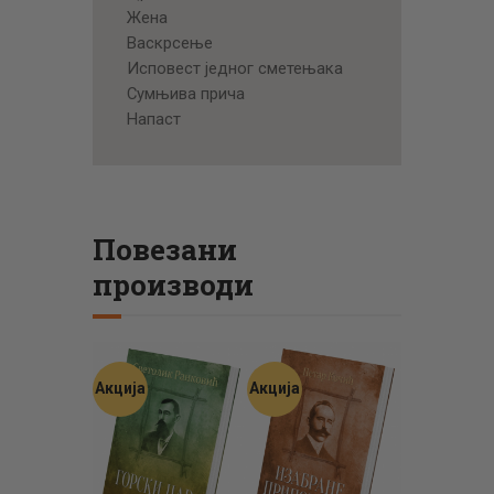
Жена
Васкрсење
Исповест једног сметењака
Сумњива прича
Напаст
Повезани
производи
Акција
Акција