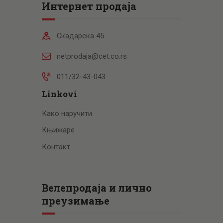
Интернет продаја
Скадарска 45
netprodaja@cet.co.rs
011/32-43-043
Linkovi
Како наручити
Књижаре
Контакт
Велепродаја и лично
преузимање