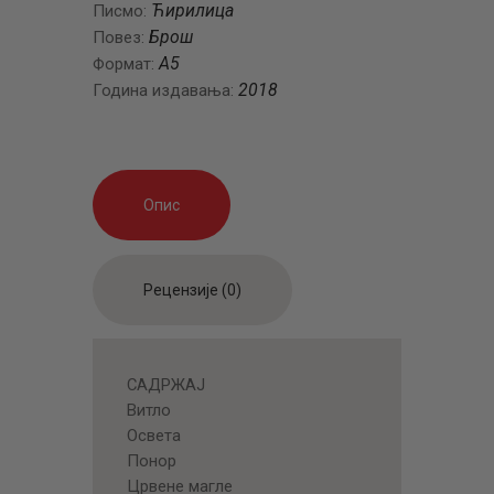
Ћирилица
Писмо:
Брош
Повез:
A5
Формат:
2018
Година издавања:
Опис
Рецензије (0)
САДРЖАЈ
Витлo
Oсвета
Пoнoр
Црвене магле