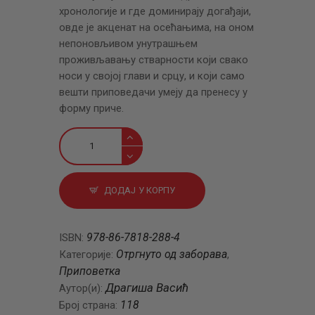
хронологије и где доминирају догађаји,
овде је акценат на осећањима, на оном
непоновљивом унутрашњем
проживљавању стварности који свако
носи у својој глави и срцу, и који само
вешти приповедачи умеју да пренесу у
форму приче.
Витло
и
друге
приче
ДОДАЈ У КОРПУ
количина
978-86-7818-288-4
ISBN:
Отргнуто од заборава
Категорије:
,
Приповетка
Драгиша Васић
Аутор(и):
118
Број страна: