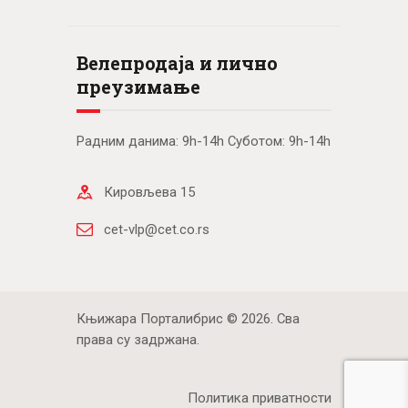
Велепродаја и лично
преузимање
Радним данима: 9h-14h Суботом: 9h-14h
Кировљева 15
cet-vlp@cet.co.rs
Књижара Порталибрис © 2026. Сва
права су задржана.
Политика приватности