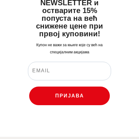
0
0
NEWSLETTER и
0
рсд.
0
рсд.
остварите 15%
рсд.
попуста на већ
рсд.
снижене цене при
првој куповини!
Купон не важи за књиге које су већ на
специјалним акцијама
ПРИЈАВА