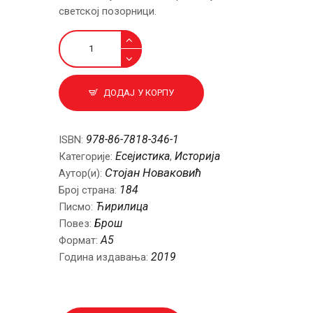
светској позорници.
Васкрс
државе
српске
количина
ДОДАЈ У КОРПУ
978-86-7818-346-1
ISBN:
Есејистика
Историја
Категорије:
,
Стојан Новаковић
Аутор(и):
184
Број страна:
Ћирилица
Писмо:
Брош
Повез:
A5
Формат:
2019
Година издавања: