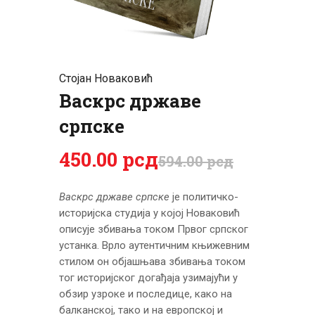
ЦЕНОВНИК
ПИСМО
Стојан Новаковић
Васкрс државе
српске
450
.
00
рсд
594
.
00
рсд
Васкрс државе српске
је политичко-
историјска студија у којој Новаковић
описује збивања током Првог српског
устанка. Врло аутентичним књижевним
стилом он објашњава збивања током
тог историјског догађаја узимајући у
обзир узроке и последице, како на
балканској, тако и на европској и