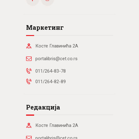
Маркетинг
Косте Главинића 2А
portalibris@cet.co.rs
011/264-83-78
011/264-82-89
Редакција
Косте Главинића 2А
portalibris@cet.co.rs