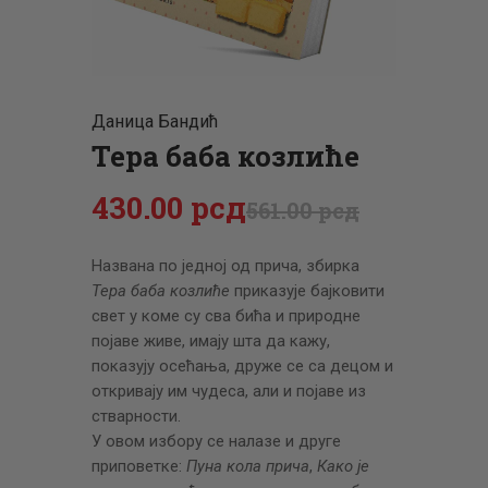
ЦЕНОВНИК
ПИСМО
Даница Бандић
Тера баба козлиће
430
.
00
рсд
561
.
00
рсд
Названа по једној од прича, збирка
Тера баба козлиће
приказује бајковити
свет у коме су сва бића и природне
појаве живе, имају шта да кажу,
показују осећања, друже се са децом и
откривају им чудеса, али и појаве из
стварности.
У овом избору се налазе и друге
приповетке:
Пуна кола прича
,
Како је