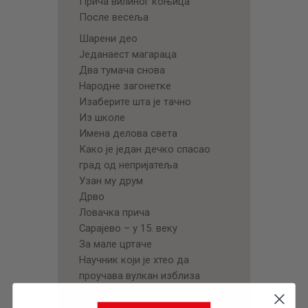
Прича вилиног коњица
После весеља
Шарени део
Једанаест магараца
Два тумача снова
Народне загонетке
Изаберите шта је тачно
Из школе
Имена делова света
Како је један дечко спасао
град од непријатеља
Узан му друм
Дрво
Ловачка прича
Сарајево – у 15. веку
За мале цртаче
Научник који је хтео да
проучава вулкан изблиза
За допуњавање
Једном цртом