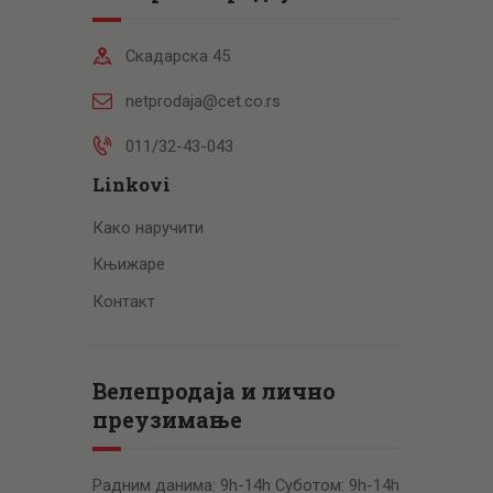
Скадарска 45
netprodaja@cet.co.rs
011/32-43-043
Linkovi
Како наручити
Књижаре
Контакт
Велепродаја и лично
преузимање
Радним данима: 9h-14h Суботом: 9h-14h