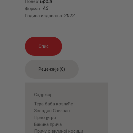
Брош
Повез:
A5
Формат:
2022
Година издавања:
Опис
Рецензије (0)
Садржај
Тера баба козлиће
Звездан Свезнан
Прво јутро
Бакина прича
Причу о вилиној косици