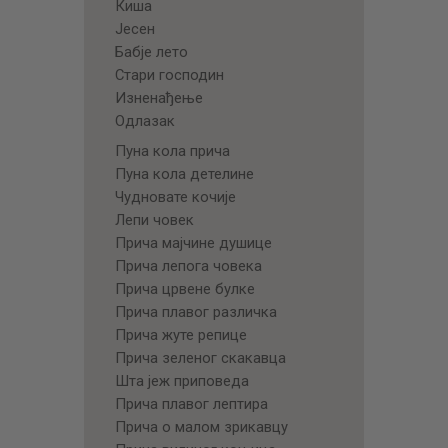
Киша
Јесен
Бабје лето
Стари господин
Изненађење
Одлазак
Пуна кола прича
Пуна кола детелине
Чудновате кочије
Лепи човек
Прича мајчине душице
Прича лепога човека
Прича црвене булке
Прича плавог различка
Прича жуте репице
Прича зеленог скакавца
Шта јеж приповеда
Прича плавог лептира
Прича о малом зрикавцу