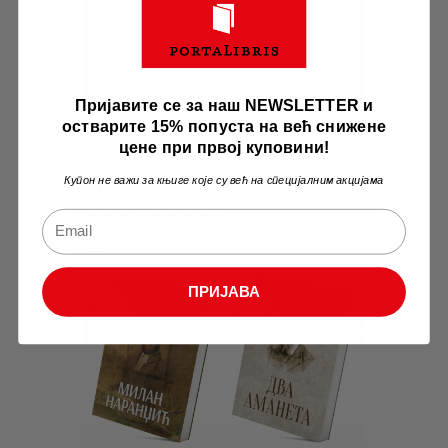
Један лак задатак
Лов на грешке
Штап у равнотежи
Пријавите се за наш NEWSLETTER и
остварите 15% попуста на већ снижене
цене при првој куповини!
Повезани
Купон не важи за књиге које су већ на специјалним акцијама
производи
ПРИЈАВА
Акција
Акција