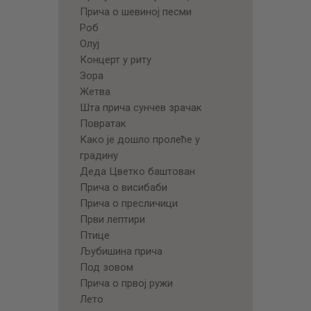
Прича о шевиној песми
Роб
Олуј
Концерт у риту
Зора
Жетва
Шта прича сунчев зрачак
Повратак
Како је дошло пролеће у
градину
Деда Цветко баштован
Прича о висибаби
Прича о пресличици
Први лептири
Птице
Љубишина прича
Под зовом
Прича о првој ружи
Лето