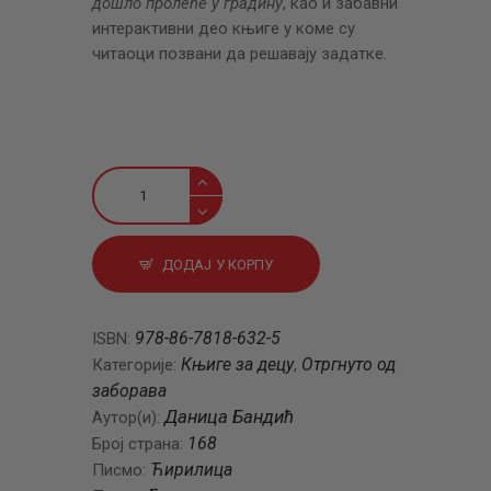
дошло пролеће у градину
, као и забавни
интерактивни део књиге у коме су
читаоци позвани да решавају задатке.
Тера
баба
козлиће
количина
ДОДАЈ У КОРПУ
978-86-7818-632-5
ISBN:
Књиге за децу
Отргнуто од
Категорије:
,
заборава
Даница Бандић
Аутор(и):
168
Број страна:
Ћирилица
Писмо: