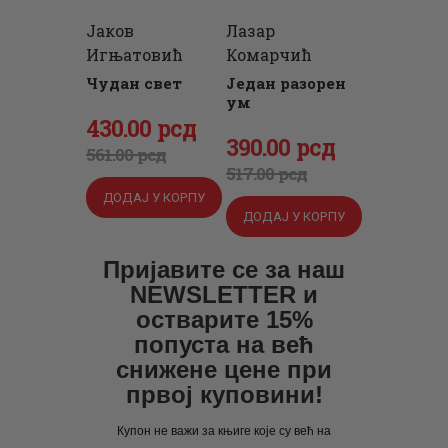
Јаков
Лазар
Игњатовић
Комарчић
Чудан свет
Један разорен
ум
Оригинална
430
Тренутна
.
00
рсд
Оригинална
390
Тренутна
.
00
рсд
цена
цена
561
.
00
рсд
цена
цена
517
.
00
рсд
је
је:
је
је:
ДОДАЈ У КОРПУ
била:
430
.
ДОДАЈ У КОРПУ
била:
390
.
561
0
.
517
0
.
Пријавите се за наш
0
0
0
0
NEWSLETTER и
0
рсд.
0
рсд.
остварите 15%
рсд.
попуста на већ
рсд.
снижене цене при
првој куповини!
Купон не важи за књиге које су већ на