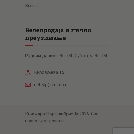
Контакт
Велепродаја и лично
преузимање
Радним данима: 9h-14h Суботом: 9h-14h
Кировљева 15
cet-vlp@cet.co.rs
Књижара Порталибрис © 2026. Сва
права су задржана.