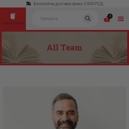
Бесплатна достава преко 3.000 РСД
Products
search
0
All Team
ПОЧЕТНА
КАТЕГОРИЈЕ
НАЈПРОДАВАНИЈЕ
НОВЕ КЊИГЕ
ОТРГНУТО ОД
ЗАБОРАВА
АУТОРИ
АКТУЕЛНОСТИ