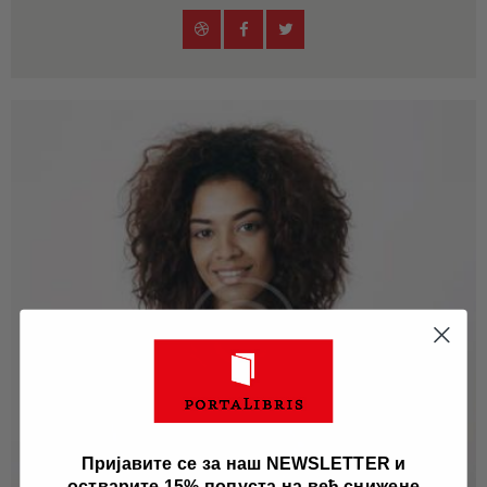
Пријавите се за наш NEWSLETTER и
остварите 15% попуста на већ снижене