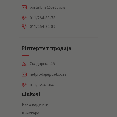
portalibris@cet.co.rs
011/264-83-78
011/264-82-89
Интернет продаја
Скадарска 45
netprodaja@cet.co.rs
011/32-43-043
Linkovi
Како наручити
Књижаре