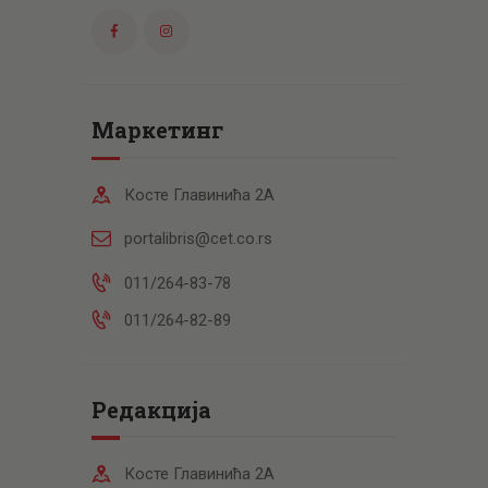
Маркетинг
Косте Главинића 2А
portalibris@cet.co.rs
011/264-83-78
011/264-82-89
Редакција
Косте Главинића 2А