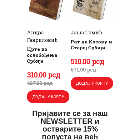
Андра
Јаша Томић
Гавриловић
Рат на Косову и
Старој Србији
Црте из
ослобођења
Оригинална
510
Тренутна
.
00
рсд
Србије
цена
цена
671
.
00
рсд
Оригинална
310
Тренутна
.
00
рсд
је
је:
цена
цена
407
.
00
рсд
ДОДАЈ У КОРПУ
била:
510
.
је
је:
671
0
.
ДОДАЈ У КОРПУ
била:
310
.
0
0
407
0
.
Пријавите се за наш
0
рсд.
0
0
NEWSLETTER и
рсд.
0
рсд.
остварите 15%
попуста на већ
рсд.