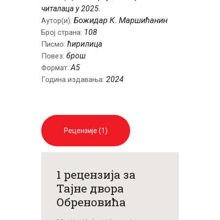
читалаца у 2025.
Бoжидар К. Маршићанин
Аутор(и):
108
Број страна:
ћирилица
Писмо:
брош
Повез:
А5
Формат:
2024
Година издавања:
Рецензије (1)
1 рецензија за
Тајне дворa
Обреновићa