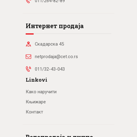
011/264-82-89
Интернет продаја
Скадарска 45
netprodaja@cet.co.rs
011/32-43-043
Linkovi
Како наручити
Књижаре
Контакт