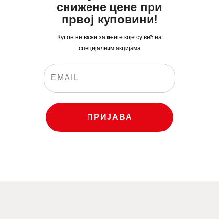
снижене цене при
првој куповини!
Купон не важи за књиге које су већ на
специјалним акцијама
ПРИЈАВА