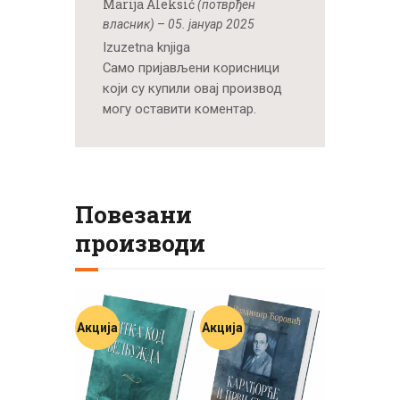
Marija Aleksić
(потврђен
власник)
–
05. јануар 2025
Izuzetna knjiga
Само пријављени корисници
који су купили овај производ
могу оставити коментар.
Повезани
производи
Акција
Акција