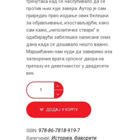
тренутака кад се наслућивало да се
против њих кује завера. Аутор је сам
приредио прво издање ових белешки
за објављивање, изостављајући, како
сам каже, „неполитичке ствари” и
одабирајући забелешке написане оних
дана када се дешавало нешто важно.
Маршићанин нам нуди да завиримо иза
затворених врата српског двора на
прелазу из деветнаестог у двадесети
век.
Тајне
дворa
Обреновићa
количина
ДОДАЈ У КОРПУ
978-86-7818-919-7
ISBN:
Историја
Фаворити
Категорије:
,