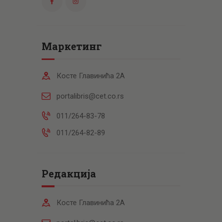
Маркетинг
Косте Главинића 2А
portalibris@cet.co.rs
011/264-83-78
011/264-82-89
Редакција
Косте Главинића 2А