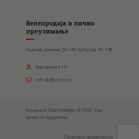
Велепродаја и лично
преузимање
Радним данима: 9h-14h Суботом: 9h-14h
Кировљева 15
cet-vlp@cet.co.rs
Књижара Порталибрис © 2026. Сва
права су задржана.
Политика приватности