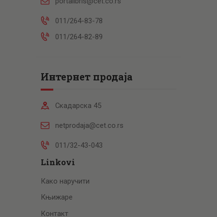
portalibris@cet.co.rs
011/264-83-78
011/264-82-89
Интернет продаја
Скадарска 45
netprodaja@cet.co.rs
011/32-43-043
Linkovi
Како наручити
Књижаре
Контакт