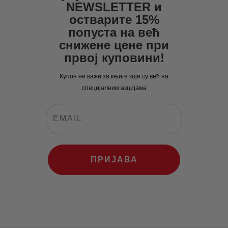
0
0
NEWSLETTER и
0
рсд.
0
рсд.
остварите 15%
рсд.
попуста на већ
рсд.
снижене цене при
првој куповини!
Купон не важи за књиге које су већ на
специјалним акцијама
ПРИЈАВА