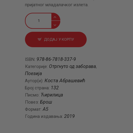
пријатног младалачког излета.
Свет
је
наша
отаџбина
ДОДАЈ У КОРПУ
количина
978-86-7818-337-9
ISBN:
Отргнуто од заборава
Категорије:
,
Поезија
Коста Абрашевић
Аутор(и):
132
Број страна:
Ћирилица
Писмо:
Брош
Повез:
A5
Формат:
2019
Година издавања: