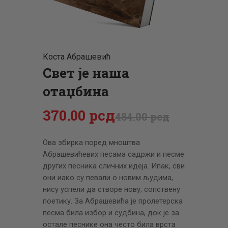
ЦЕНОВНИК
ПИСМО
Коста Абрашевић
Свет је наша
отаџбина
370
.
00
рсд
484
.
00
рсд
Ова збирка поред мноштва
Абрашевићевих песама садржи и песме
других песника сличних идеја. Ипак, сви
они иако су певали о новим људима,
нису успели да створе нову, сопствену
поетику. За Абрашевића је пролетерска
песма била избор и судбина, док је за
остале песнике она често била врста