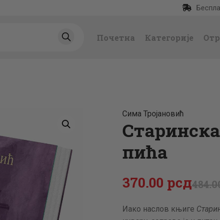
Беспла
ПОЧЕТНА
Почетна
Категорије
Отр
КАТЕГОРИЈЕ
НАЈПРОДАВАНИЈ
Е
Сима Тројановић
НОВЕ КЊИГЕ
Старинска 
пића
ОТРГНУТО ОД
ЗАБОРАВА
370
.
00
рсд
484
.
0
АУТОРИ
Иако наслов књиге
Старин