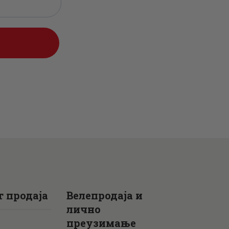
0
рсд.
рсд.
 продаја
Велепродаја и
лично
преузимање