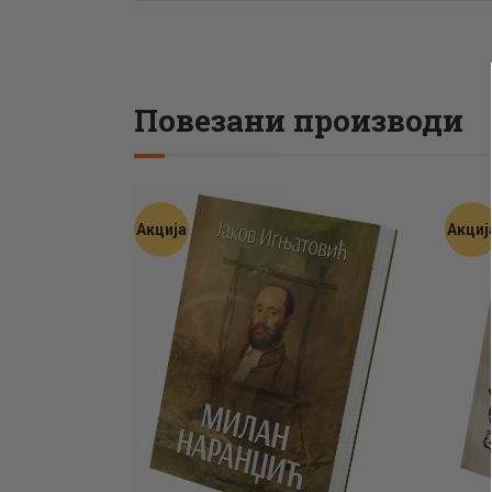
Повезани производи
Акција
Акциј