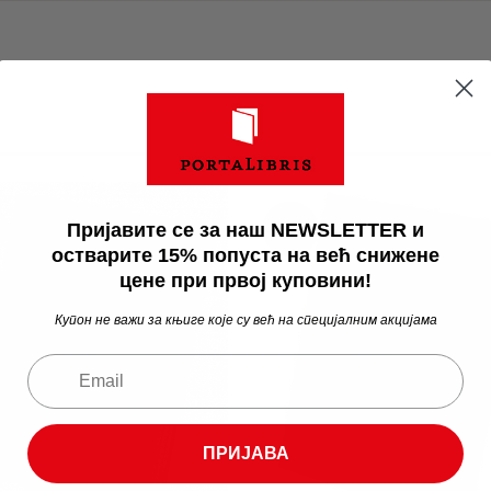
Пријавите се за наш NEWSLETTER и
а
Акција
остварите 15% попуста на већ снижене
цене при првој куповини!
Купон не важи за књиге које су већ на специјалним акцијама
ПРИЈАВА