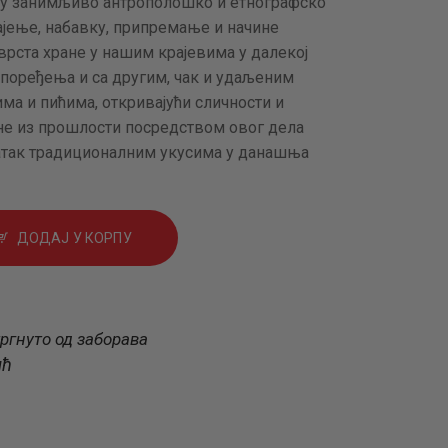
ању занимљиво антрополошко и етнографско
гајење, набавку, припремање и начине
рста хране у нашим крајевима у далекој
 поређења и са другим, чак и удаљеним
има и пићима, откривајући сличности и
јне из прошлости посредством овог дела
ратак традиционалним укусима у данашња
ДОДАЈ У КОРПУ
ргнуто од заборава
ић