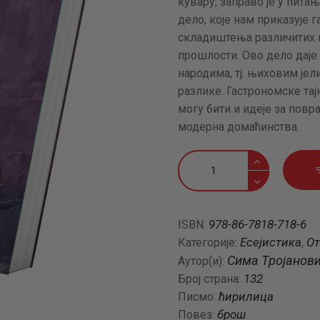
кувару, заправо је у пит
АКТУЕЛНОСТИ
дело, које нам приказује 
складиштења различитих в
ЦЕНОВНИК
прошлости. Ово дело даје
народима, тј. њиховим јел
разлике. Гастрономске та
ПИСМО
могу бити и идеје за пов
модерна домаћинства.
Старинска
српска
јела
и
978-86-7818-718-6
ISBN:
пића
Есејистика
От
Категорије:
,
количина
Сима Тројанов
Аутор(и):
132
Број страна:
ћирилица
Писмо:
брош
Повез: