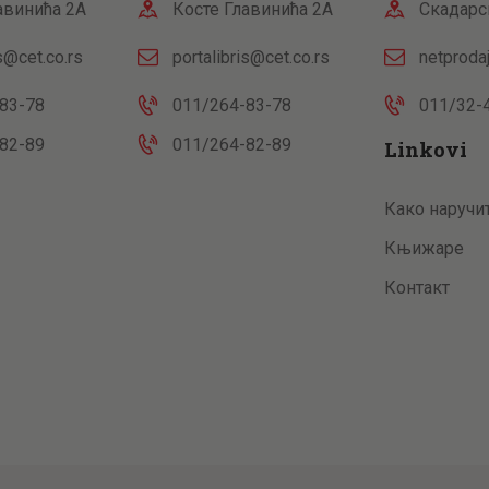
авинића 2А
Косте Главинића 2А
Скадарс
is@cet.co.rs
portalibris@cet.co.rs
netproda
83-78
011/264-83-78
011/32-
82-89
011/264-82-89
Linkovi
Како наручи
Књижаре
Контакт