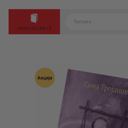
Products
search
Акција