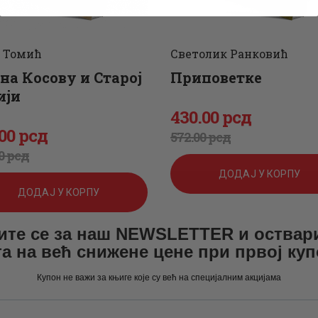
 Томић
Светолик Ранковић
 на Косову и Старој
Приповетке
ији
430
.
00
рсд
Оригинална
Тренутна
00
рсд
572
.
00
рсд
игинална
енутна
цена
цена
0
рсд
а
а
ДОДАЈ У КОРПУ
је
је:
ДОДАЈ У КОРПУ
била:
430
.
ите се за наш NEWSLETTER и оствар
а:
а на већ снижене цене при првој ку
572
0
.
Купон не важи за књиге које су већ на специјалним акцијама
0
0