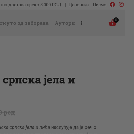
тна достава преко 3.000 РСД
Ценовник
Писмо
0
гнуто од заборава
Аутори
српска јела и
0
рсд
ска српска јела и пића
наслућује да је реч о