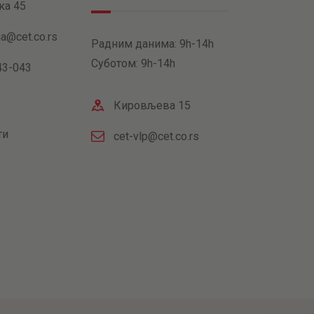
ка 45
ja@cet.co.rs
Радним данима: 9h-14h
Суботом: 9h-14h
43-043
Кировљева 15
ти
cet-vlp@cet.co.rs