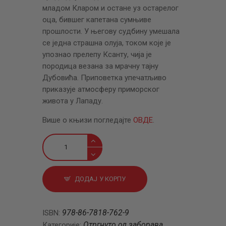
младом Кларом и остане уз остарелог
оца, бившег капетана сумњиве
прошлости. У његову судбину умешала
се једна страшна олуја, током које је
упознао прелепу Ксанту, чија је
породица везана за мрачну тајну
Дубовића. Приповетка упечатљиво
приказује атмосферу приморског
живота у Лападу.
Више о књизи погледајте
ОВДЕ
.
Стари
гријеси,
лападска
прича
ДОДАЈ У КОРПУ
количина
978-86-7818-762-9
ISBN:
Отргнуто од заборава
Категорије:
,