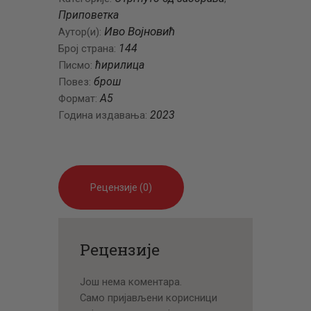
Приповетка
Иво Војновић
Аутор(и):
144
Број страна:
ћирилица
Писмо:
брош
Повез:
А5
Формат:
2023
Година издавања:
Рецензије (0)
Рецензије
Још нема коментара.
Само пријављени корисници