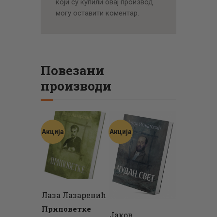
који су купили овај производ
могу оставити коментар.
Повезани
производи
Акција
Акција
Лаза Лазаревић
Приповетке
Јаков