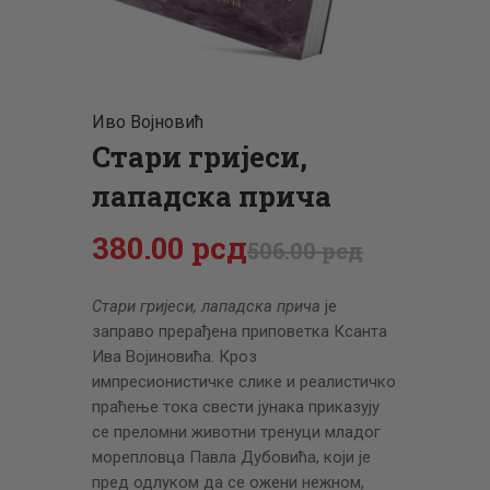
ЦЕНОВНИК
ПИСМО
Иво Војновић
Стари гријеси,
лападска прича
380
.
00
рсд
506
.
00
рсд
Стари гријеси, лападска прича
је
заправо прерађена приповетка Ксанта
Ива Војиновића. Кроз
импресионистичке слике и реалистичко
праћење тока свести јунака приказују
се преломни животни тренуци младог
морепловца Павла Дубовића, који је
пред одлуком да се ожени нежном,