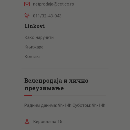
netprodaja@cet.co.rs
011/32-43-043
Linkovi
Како наручити
Књижаре
Контакт
Велепродаја и лично
преузимање
Радним данима: 9h-14h Суботом: 9h-14h
Кировљева 15