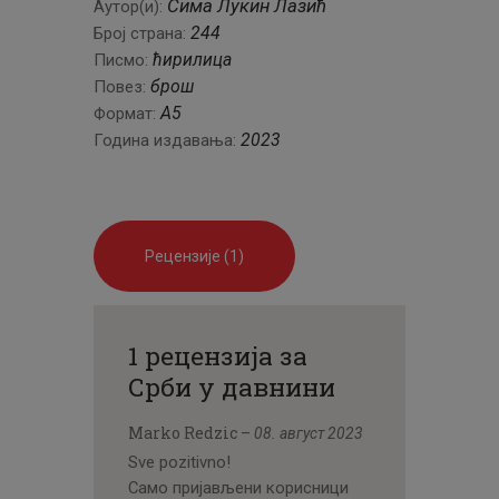
Сима Лукин Лазић
Аутор(и):
244
Број страна:
ћирилица
Писмо:
брош
Повез:
А5
Формат:
2023
Година издавања:
Рецензије (1)
1 рецензија за
Срби у давнини
Marko Redzic
–
08. август 2023
Sve pozitivno!
Само пријављени корисници