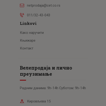
netprodaja@cet.co.rs
011/32-43-043
Linkovi
Како наручити
Књижаре
Контакт
Велепродаја и лично
преузимање
Радним данима: 9h-14h Суботом: 9h-14h
Кировљева 15