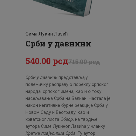
ЦЕНОВНИК
ПИСМО
Сима Лукин Лазић
Срби у давнини
540
.
00
рсд
715
.
00
рсд
Срби у давнини
представљају
полемичку расправу о пореклу српског
народа, српског имена, као и о току
насељавања Срба на Балкан. Настала је
након негативне бурне реакције Срба у
Новом Саду и Београду, као и
хрватског листа
Обзор
, на тврдње
аутора Симе Лукиног Лазића у чланку
Кратка повјесница Срба
. Ту аутор