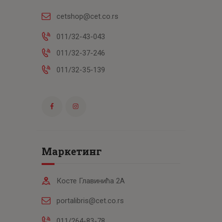
cetshop@cet.co.rs
011/32-43-043
011/32-37-246
011/32-35-139
Маркетинг
Косте Главинића 2А
portalibris@cet.co.rs
011/264-83-78