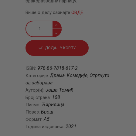
бракоразводну парницу.
Више о делу сазнајте
ОВДЕ
.
Развод
брака
количина
ДОДАЈ У КОРПУ
978-86-7818-617-2
ISBN:
Драма
Комедије
Отргнуто
Категорије:
,
,
од заборава
Јаша Томић
Аутор(и):
108
Број страна:
Ћирилица
Писмо:
Брош
Повез:
A5
Формат:
2021
Година издавања: