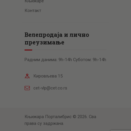
Књижаре
Контакт
Велепродаја и лично
преузимање
Радним данима: 9h-14h Суботом: 9h-14h
Кировљева 15
cet-vlp@cet.co.rs
Књижара Порталибрис © 2026. Сва
права су задржана.