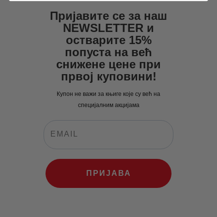
638
0
.
рсд.
Пријавите се за наш
0
0
NEWSLETTER и
0
рсд.
остварите 15%
попуста на већ
рсд.
снижене цене при
првој куповини!
Купон не важи за књиге које су већ на
специјалним акцијама
ПРИЈАВА