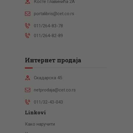
Косте Главинића 2А
portalibris@cet.co.rs
011/264-83-78
011/264-82-89
Интернет продаја
Скадарска 45
netprodaja@cet.co.rs
011/32-43-043
Linkovi
Како наручити