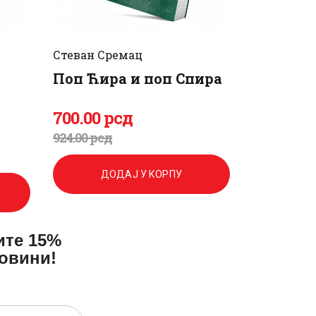
Стеван Сремац
Поп Ћира и поп Спира
700
.
00
рсд
Оригинална
Тренутна
924
.
00
рсд
цена
цена
ДОДАЈ У КОРПУ
је
је:
била:
700
.
ите 15%
924
0
.
повини!
0
0