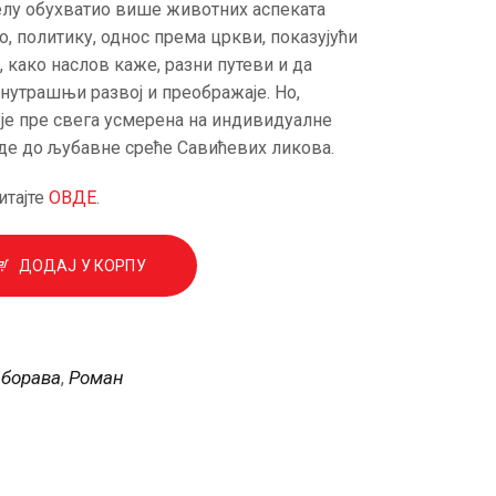
елу обухватио више животних аспеката
, политику, однос према цркви, показујући
 како наслов каже, разни путеви и да
унутрашњи развој и преображаје. Но,
је пре свега усмерена на индивидуалне
де до љубавне среће Савићевих ликова.
итајте
ОВДЕ
.
ДОДАЈ У КОРПУ
аборава
Роман
,