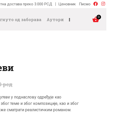
тна достава преко 3.000 РСД
Ценовник
Писмо
0
гнуто од заборава
Аутори
еви
0
рсд
утеве
у поднаслову одређује као
 због теме и због композиције, као и због
же сматрати реалистичким романом.