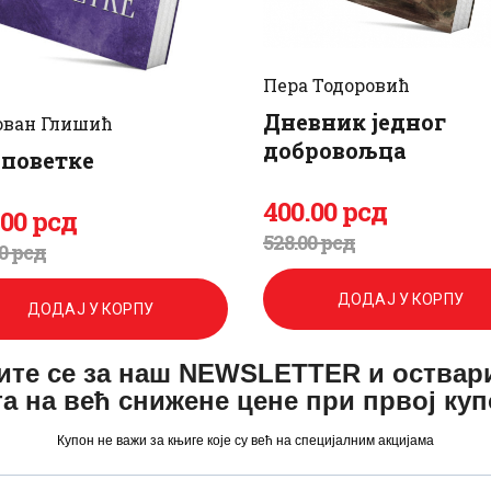
Пера Тодоровић
Дневник једног
ван Глишић
добровољца
поветке
400
.
00
рсд
Оригинална
Тренутна
.
00
рсд
игинална
енутна
528
.
00
рсд
0
рсд
цена
цена
а
а
ДОДАЈ У КОРПУ
ДОДАЈ У КОРПУ
је
је:
ите се за наш NEWSLETTER и оствар
била:
400
.
а:
.
а на већ снижене цене при првој ку
528
0
.
.
Купон не важи за књиге које су већ на специјалним акцијама
0
0