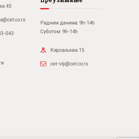
ка 45
ja@cet.co.rs
Радним данима: 9h-14h
Суботом: 9h-14h
43-043
Кировљева 15
ти
cet-vlp@cet.co.rs