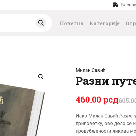
Беспла
ПОЧЕТНА
Почетна
Категорије
Отр
КАТЕГОРИЈЕ
НАЈПРОДАВАНИЈ
Е
Милан Савић
НОВЕ КЊИГЕ
Разни пут
ОТРГНУТО ОД
460
.
00
рсд
605
.
0
ЗАБОРАВА
Иако Милан Савић
Разне п
приповетку, ово дело се и
АУТОРИ
продубљености ликова мо