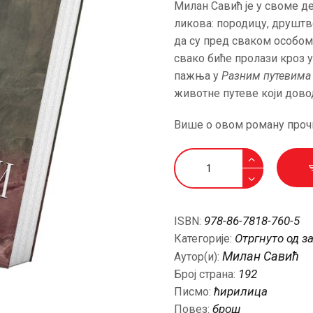
Милан Савић је у своме д
АКТУЕЛНОСТИ
ликова: породицу, друштво
да су пред сваком особом,
ЦЕНОВНИК
свако биће пролази кроз 
пажња у
Разним путевима
ПИСМО
животне путеве који дово
Више о овом роману проч
Разни
путеви
количина
978-86-7818-760-5
ISBN:
Отргнуто од з
Категорије:
Милан Савић
Аутор(и):
192
Број страна:
ћирилица
Писмо:
брош
Повез: