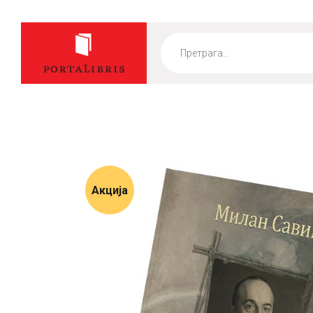
Products
search
Акција