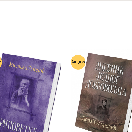
а
Акција