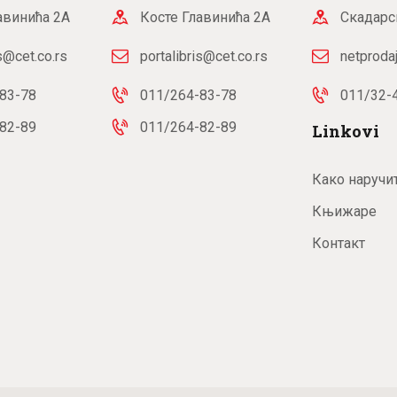
авинића 2А
Косте Главинића 2А
Скадарс
is@cet.co.rs
portalibris@cet.co.rs
netproda
83-78
011/264-83-78
011/32-
82-89
011/264-82-89
Linkovi
Како наручи
Књижаре
Контакт