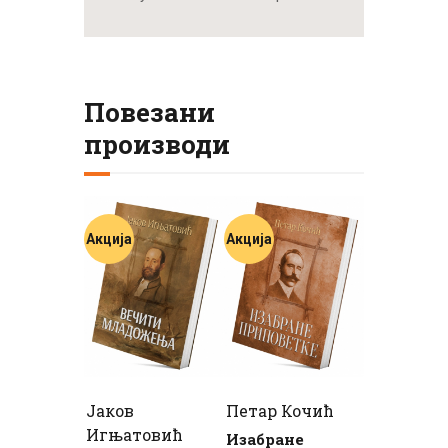
Повезани
производи
Акција
Акција
Јаков
Петар Кочић
Игњатовић
Изабране