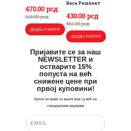
Васа Решпект
Оригинална
470
Тренутна
.
00
рсд
Оригинална
430
Тренутна
.
00
рсд
цена
цена
616
.
00
рсд
цена
цена
561
.
00
рсд
је
је:
ДОДАЈ У КОРПУ
је
је:
била:
470
.
ДОДАЈ У КОРПУ
била:
430
.
616
0
.
561
0
.
0
0
Пријавите се за наш
0
0
NEWSLETTER и
0
рсд.
0
рсд.
остварите 15%
рсд.
попуста на већ
рсд.
снижене цене при
првој куповини!
Купон не важи за књиге које су већ на
специјалним акцијама