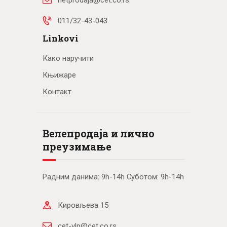
011/32-43-043
Linkovi
Како наручити
Књижаре
Контакт
Велепродаја и лично
преузимање
Радним данима: 9h-14h Суботом: 9h-14h
Кировљева 15
cet-vlp@cet.co.rs