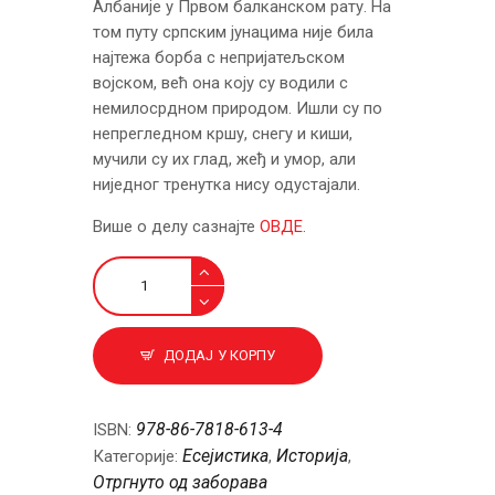
Албаније у Првом балканском рату. На
том путу српским јунацима није била
најтежа борба с непријатељском
војском, већ она коју су водили с
немилосрдном природом. Ишли су по
непрегледном кршу, снегу и киши,
мучили су их глад, жеђ и умор, али
ниједног тренутка нису одустајали.
Више о делу сазнајте
ОВДЕ
.
Рат
у
Албанији
и
ДОДАЈ У КОРПУ
око
Скадра
1912.
978-86-7818-613-4
ISBN:
и
Есејистика
Историја
Категорије:
,
,
1913.
Отргнуто од заборава