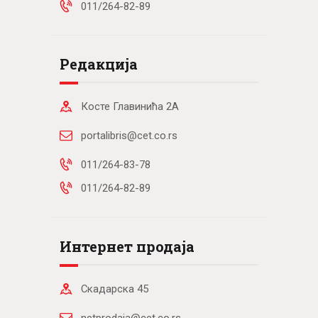
011/264-82-89
Редакција
Косте Главинића 2А
portalibris@cet.co.rs
011/264-83-78
011/264-82-89
Интернет продаја
Скадарска 45
netprodaja@cet.co.rs