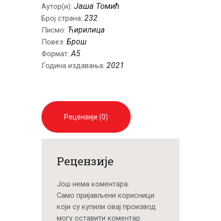
године
Јаша Томић
Аутор(и):
количина
232
Број страна:
Ћирилица
Писмо:
Брош
Повез:
A5
Формат:
2021
Година издавања:
Рецензије (0)
Рецензије
Још нема коментара.
Само пријављени корисници
који су купили овај производ
могу оставити коментар.