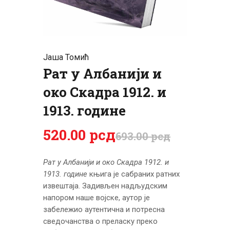
ЦЕНОВНИК
ПИСМО
Јаша Томић
Рат у Албанији и
око Скадра 1912. и
1913. године
520
.
00
рсд
693
.
00
рсд
Рат у Албанији и око Скадра 1912. и
1913. године
књига је сабраних ратних
извештаја. Задивљен надљудским
напором наше војске, аутор је
забележио аутентична и потресна
сведочанства о преласку преко