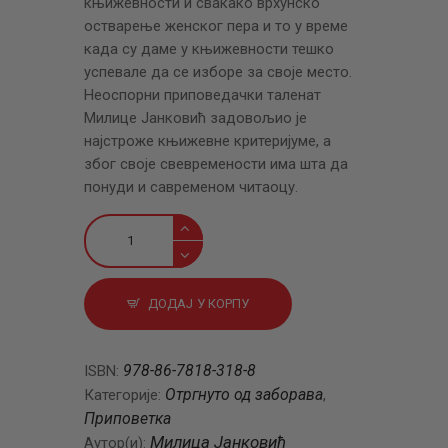
књижевности и свакако врхунско
остварење женског пера и то у време
када су даме у књижевности тешко
успевале да се изборе за своје место.
Неоспорни приповедачки таленат
Милице Јанковић задовољио је
најстроже књижевне критеријуме, а
због своје свевремености има шта да
понуди и савременом читаоцу.
Путем
количина
ДОДАЈ У КОРПУ
978-86-7818-318-8
ISBN:
Отргнуто од заборава
Категорије:
,
Приповетка
Милица Јанковић
Аутор(и):