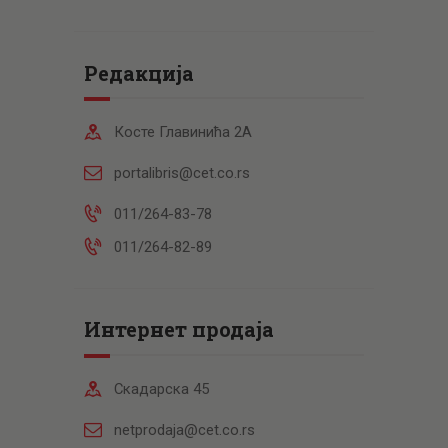
Редакција
Косте Главинића 2А
portalibris@cet.co.rs
011/264-83-78
011/264-82-89
Интернет продаја
Скадарска 45
netprodaja@cet.co.rs