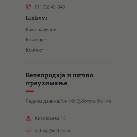
011/32-43-043
Linkovi
Како наручити
Књижаре
Контакт
Велепродаја и лично
преузимање
Радним данима: 9h-14h Суботом: 9h-14h
Кировљева 15
cet-vlp@cet.co.rs