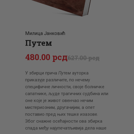
ЦЕНОВНИК
ПИСМО
Милица Јанковић
Путем
480
.
00
рсд
627
.
00
рсд
У збирци прича
Путем
ауторка
приказује различите, по нечему
специфичне личности, своје болничке
сапатнике, људе трагичних судбина или
оне које је живот овенчао нечим
мистериозним, другачијим, а опет
поставио пред њих тешке изазове.
Због снажне осећајности ова збирка
спада међу најупечатљивија дела наше