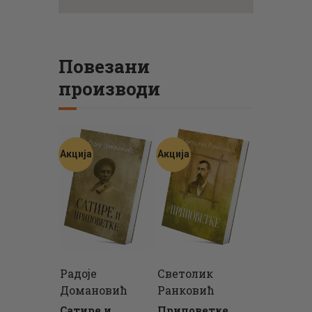
Повезани
производи
Акција
Акција
Радоје
Светолик
Домановић
Ранковић
Сатире и
Приповетке