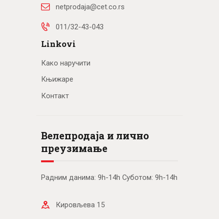
netprodaja@cet.co.rs
011/32-43-043
Linkovi
Како наручити
Књижаре
Контакт
Велепродаја и лично
преузимање
Радним данима: 9h-14h Суботом: 9h-14h
Кировљева 15