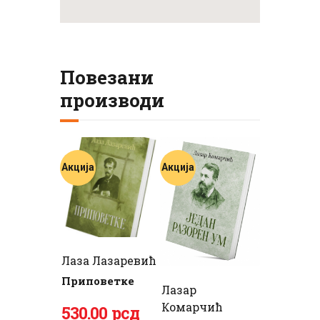
Повезани
производи
Акција
Акција
Лаза Лазаревић
Приповетке
Лазар
Комарчић
Оригинална
530
Тренутна
.
00
рсд