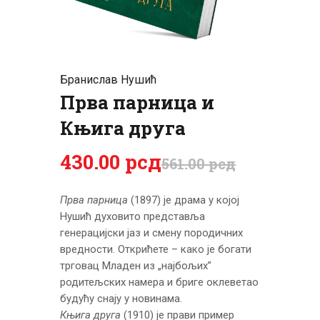
ЦЕНОВНИК
ПИСМО
Бранислав Нушић
Прва парница и
Књига друга
430
.
00
рсд
561
.
00
рсд
Прва парница
(1897) је драма у којој
Нушић духовито представља
генерацијски јаз и смену породичних
вредности. Открићете – како је богати
трговац Младен из „најбољих”
родитељских намера и бриге оклеветао
будућу снају у новинама.
Књига друга
(1910) је прави пример