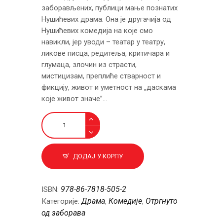
заборављених, публици мање познатих
Нушићевих драма. Она је другачија од
Нушићевих комедија на које смо
навикли, јер уводи – театар у театру,
ликове писца, редитеља, критичара и
глумаца, злочин из страсти,
мистицизам, преплиће стварност и
фикцију, живот и уметност на „даскама
које живот значе”…
Прва
парница
и
Књига
ДОДАЈ У КОРПУ
друга
количина
978-86-7818-505-2
ISBN:
Драма
Комедије
Отргнуто
Категорије:
,
,
од заборава