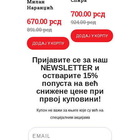
Спира
Милан
Наранџић
Оригинална
700
Тренутна
.
00
рсд
Оригинална
670
Тренутна
.
00
рсд
цена
цена
924
.
00
рсд
цена
цена
891
.
00
рсд
је
је:
ДОДАЈ У КОРПУ
је
је:
била:
700
.
ДОДАЈ У КОРПУ
била:
670
.
924
0
.
891
0
.
0
0
Пријавите се за наш
0
0
NEWSLETTER и
0
рсд.
0
рсд.
остварите 15%
рсд.
попуста на већ
рсд.
снижене цене при
првој куповини!
Купон не важи за књиге које су већ на
специјалним акцијама