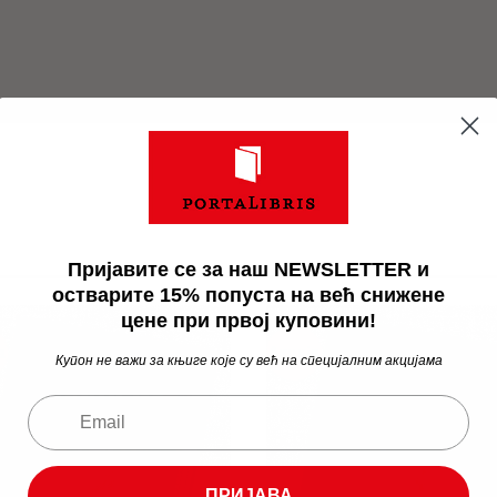
Пријавите се за наш NEWSLETTER и
остварите 15% попуста на већ снижене
цене при првој куповини!
а
Акција
Купон не важи за књиге које су већ на специјалним акцијама
ПРИЈАВА