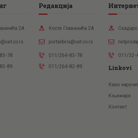
нг
Редакција
Интернет
авинића 2А
Косте Главинића 2А
Скадарс
is@cet.co.rs
portalibris@cet.co.rs
netproda
83-78
011/264-83-78
011/32-
82-89
011/264-82-89
Linkovi
Како наручи
Књижаре
Контакт