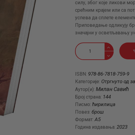
силу, због које ликови мо
АКТУЕЛНОСТИ
срећним крајем или са по
успева да сплете елемент
ЦЕНОВНИК
Приповедање одликују бро
значајни у осветљавању 
ПИСМО
Приповетке
количина
978-86-7818-759-9
ISBN:
Отргнуто од з
Категорије:
Милан Савић
Аутор(и):
144
Број страна:
ћирилица
Писмо:
брош
Повез:
А5
Формат:
2023
Година издавања: