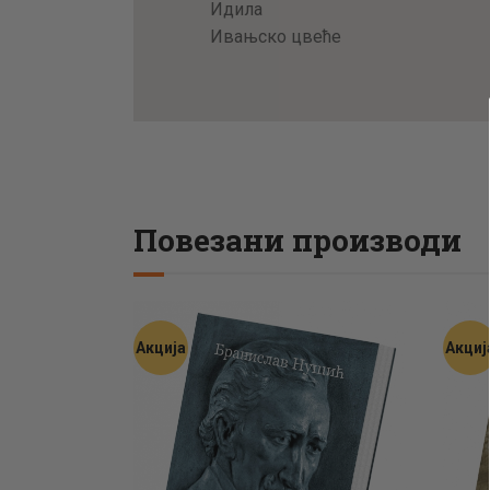
Идила
Ивањско цвеће
Повезани производи
Акција
Акциј