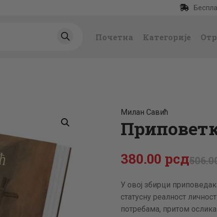
Беспла
ПОЧЕТНА
Почетна
Категорије
Отр
КАТЕГОРИЈЕ
НАЈПРОДАВАНИЈ
Е
Милан Савић
НОВЕ КЊИГЕ
Приповет
ОТРГНУТО ОД
380
.
00
рсд
506
.
0
ЗАБОРАВА
У овој збирци приповеда
статусну реалност лично
АУТОРИ
потребама, притом осликав