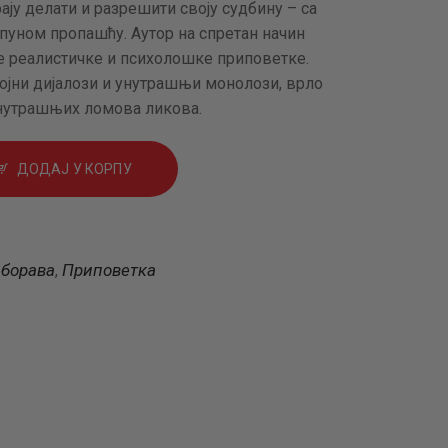
рају делати и разрешити своју судбину – са
тпуном пропашћу. Аутор на спретан начин
е реалистичке и психолошке приповетке.
јни дијалози и унутрашњи монолози, врло
унутрашњих ломова ликова.
ДОДАЈ У КОРПУ
аборава
Приповетка
,