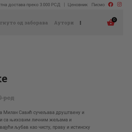
тна достава преко 3.000 РСД
Ценовник
Писмо
0
гнуто од заборава
Аутори
ке
0
рсд
ка Милан Савић сучељава друштвену и
сти са њиховим личним жељама и
ајући љубав као чисту, праву и истинску