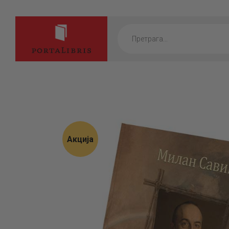
Products
search
Акција