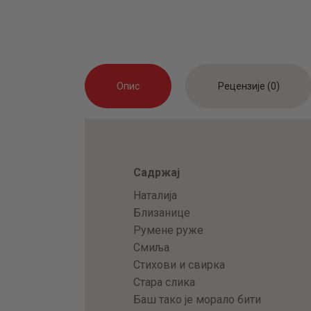
Опис
Рецензије (0)
Садржај
Наталија
Близанице
Румене руже
Смиља
Стихови и свирка
Стара слика
Баш тако је морало бити