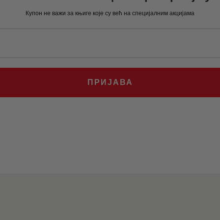
0
.
924
0
.
Купон не важи за књиге које су већ на специјалним акцијама
0
0
.
0
рсд.
.
рсд.
ПРИЈАВА