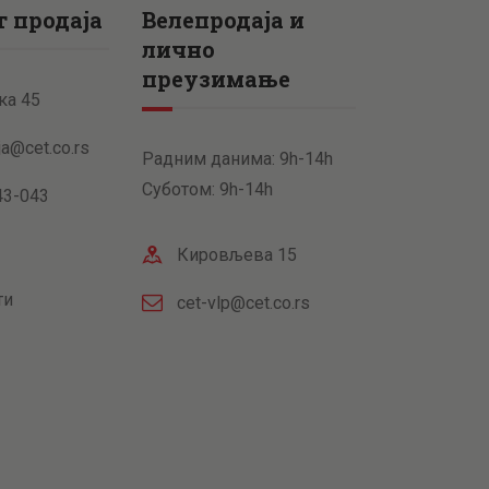
 продаја
Велепродаја и
лично
преузимање
ка 45
ja@cet.co.rs
Радним данима: 9h-14h
Суботом: 9h-14h
43-043
Кировљева 15
ти
cet-vlp@cet.co.rs