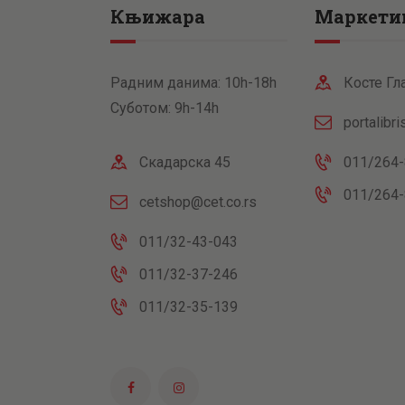
Књижара
Маркети
Радним данима: 10h-18h
Косте Гл
Суботом: 9h-14h
portalibr
Скадарска 45
011/264-
011/264-
cetshop@cet.co.rs
011/32-43-043
011/32-37-246
011/32-35-139