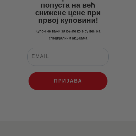
попуста на већ
рсд.
снижене цене при
првој куповини!
Купон не важи за књиге које су већ на
специјалним акцијама
ПРИЈАВА