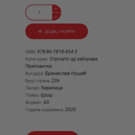
Приповетке
III
количина
ДОДАЈ У КОРПУ
978-86-7818-454-3
ISBN:
Отргнуто од заборава
Категорије:
,
Приповетка
Бранислав Нушић
Аутор(и):
236
Број страна:
ћирилица
Писмо:
брош
Повез:
A5
Формат:
2020
Година издавања: