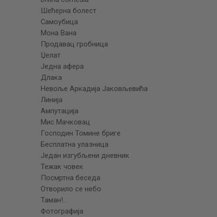
Шећерна болест
Самоубица
Мона Вана
Продавац гробница
Џелат
Једна афера
Длака
Невоље Аркадија Јаковљевића
Линија
Ампутација
Мис Мачковац
Господин Томине бриге
Бесплатна улазница
Један изгубљени дневник
Тежак човек
Посмртна беседа
Отворило се небо
Таман!…
Фотографија