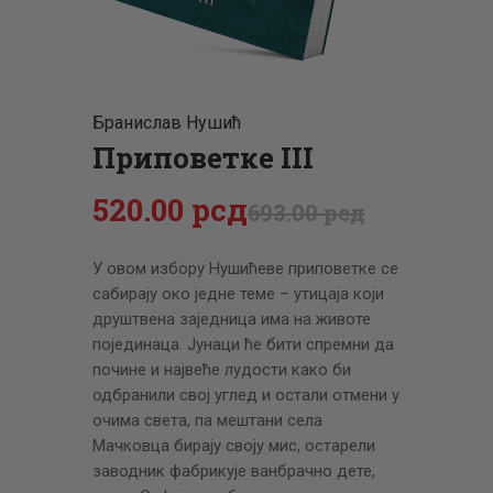
ЦЕНОВНИК
ПИСМО
Бранислав Нушић
Приповетке III
520
.
00
рсд
693
.
00
рсд
У овом избору Нушићеве приповетке се
сабирају око једне теме – утицаја који
друштвена заједница има на животе
појединаца. Јунаци ће бити спремни да
почине и највеће лудости како би
одбранили свој углед и остали отмени у
очима света, па мештани села
Мачковца бирају своју мис, остарели
заводник фабрикује ванбрачно дете,