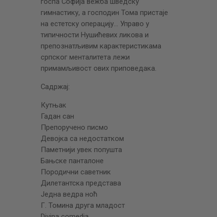
госпа Софија вежба шведску
гимнастику, а господин Тома пристаје
на естетску операцију… Управо у
типичности Нушићевих ликова и
препознатљивим карактеристикама
српског менталитета лежи
примамљивост ових приповедака.
Садржај:
Кутњак
Гадан сан
Препоручено писмо
Девојка са недостатком
Паметнији увек попушта
Бањске панталоне
Породични саветник
Дилетантска представа
Једна ведра ноћ
Г. Томина друга младост
Divina comedia